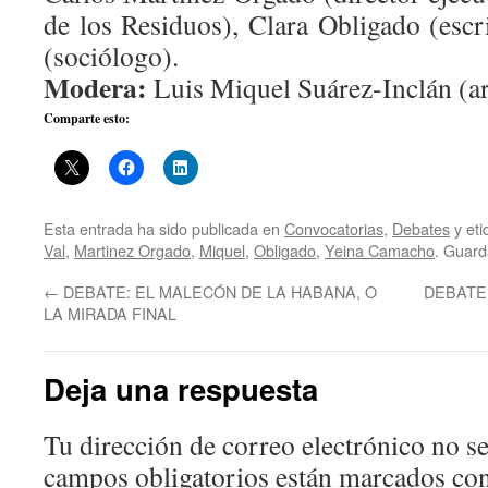
de los Residuos), Clara Obligado (escr
(sociólogo).
Modera:
Luis Miquel Suárez-Inclán (ar
Comparte esto:
Esta entrada ha sido publicada en
Convocatorias
,
Debates
y et
Val
,
Martinez Orgado
,
Miquel
,
Obligado
,
Yeina Camacho
. Guard
←
DEBATE: EL MALECÓN DE LA HABANA, O
DEBATE:
LA MIRADA FINAL
Deja una respuesta
Tu dirección de correo electrónico no se
campos obligatorios están marcados co