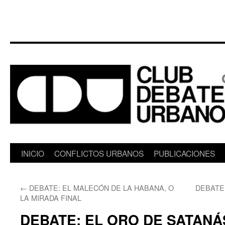
Saltar
INICIO
CONFLICTOS URBANOS
PUBLICACIONES
al
←
DEBATE: EL MALECÓN DE LA HABANA, O
DEBATE:
contenido
LA MIRADA FINAL
DEBATE: EL ORO DE SATANÁ