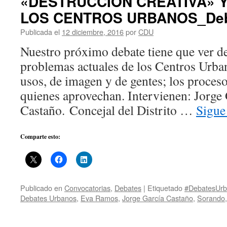
«DESTRUCCIÓN CREATIVA» Y
LOS CENTROS URBANOS_Deb
Publicada el
12 diciembre, 2016
por
CDU
Nuestro próximo debate tiene que ver d
problemas actuales de los Centros Urba
usos, de imagen y de gentes; los proces
quienes aprovechan. Intervienen: Jorge
Castaño. Concejal del Distrito …
Sigue
Comparte esto:
Publicado en
Convocatorias
,
Debates
|
Etiquetado
#DebatesUr
Debates Urbanos
,
Eva Ramos
,
Jorge García Castaño
,
Sorando