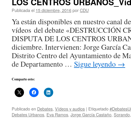
LOS CENTROS URBANOS_Víd
Publicada el
15 diciembre, 2016
por
CDU
Ya están disponibles en nuestro canal d
vídeos del debate «DESTRUCCIÓN 
DISPUTA DE LOS CENTROS URBANOS
diciembre. Intervienen: Jorge García Ca
Distrito Centro del Ayuntamiento de M
de Departamento …
Sigue leyendo
→
Comparte esto:
Publicado en
Debates
,
Vídeos y audios
|
Etiquetado
#DebatesU
Debates Urbanos
,
Eva Ramos
,
Jorge García Castaño
,
Sorando