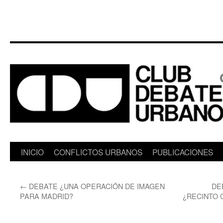
Saltar
INICIO
CONFLICTOS URBANOS
PUBLICACIONES
al
←
DEBATE ¿UNA OPERACIÓN DE IMAGEN
DE
contenido
PARA MADRID?
¿RECINTO 