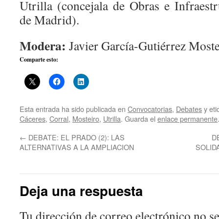
Utrilla (concejala de Obras e Infraest
de Madrid).
Modera:
Javier García-Gutiérrez Moste
Comparte esto:
Esta entrada ha sido publicada en
Convocatorias
,
Debates
y et
Cáceres
,
Corral
,
Mosteiro
,
Utrilla
. Guarda el
enlace permanente
←
DEBATE: EL PRADO (2): LAS
D
ALTERNATIVAS A LA AMPLIACION
SOLID
Deja una respuesta
Tu dirección de correo electrónico no se