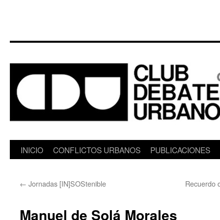
Saltar
INICIO
CONFLICTOS URBANOS
PUBLICACIONES
al
←
Jornadas [IN]SOStenible
Recuerdo d
contenido
Manuel de Solá Morales