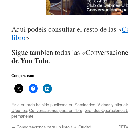
Aqui podeis consultar el resto de las «
Co
libro
»
Sigue tambien todas las «Conversacion
de You Tube
Comparte esto:
Esta entrada ha sido publicada en
Seminarios
,
Vídeos
y etique
Urbanos
,
Conversaciones para un libro
,
Grandes Operaciones 
permanente
.
←
Conversaciones para un libro (5). Ciudad
DEBA