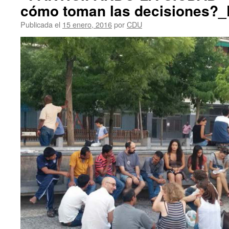
cómo toman las decisiones?_
Publicada el
15 enero, 2016
por
CDU