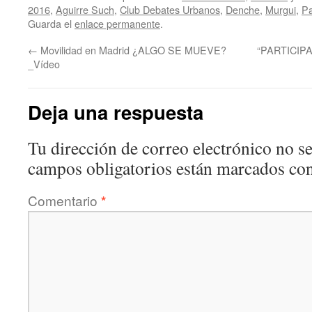
2016
,
Aguirre Such
,
Club Debates Urbanos
,
Denche
,
Murgui
,
Pa
Guarda el
enlace permanente
.
←
Movilidad en Madrid ¿ALGO SE MUEVE?
“PARTICIPA
_Vídeo
Deja una respuesta
Tu dirección de correo electrónico no se
campos obligatorios están marcados co
Comentario
*