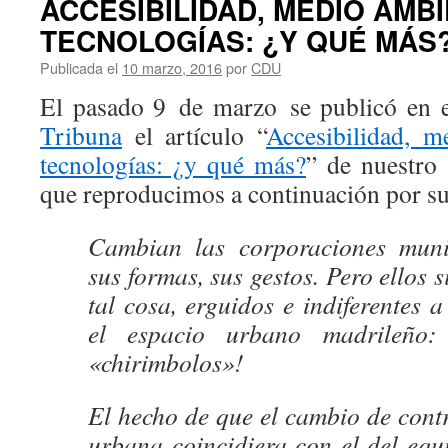
ACCESIBILIDAD, MEDIO AMB
TECNOLOGÍAS: ¿Y QUÉ MÁS?_
Publicada el
10 marzo, 2016
por
CDU
El pasado 9 de marzo se publicó en e
Tribuna
el artículo “
Accesibilidad, m
tecnologías: ¿y qué más?
” de nuestro 
que reproducimos a continuación por su 
Cambian las corporaciones muni
sus formas, sus gestos. Pero ellos 
tal cosa, erguidos e indiferentes a
el espacio urbano madrileño: 
«chirimbolos»!
El hecho de que el cambio de cont
urbana coincidiera con el del equ