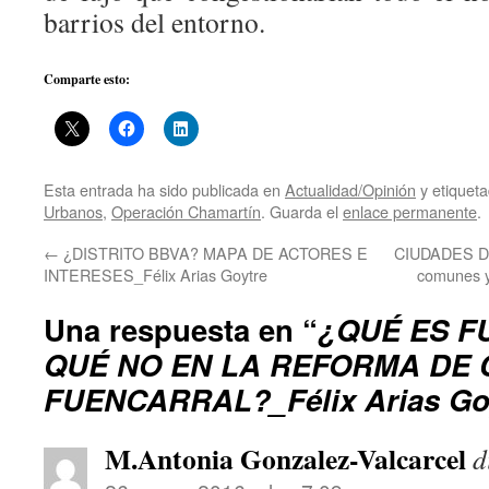
barrios del entorno.
Comparte esto:
Esta entrada ha sido publicada en
Actualidad/Opinión
y etiquet
Urbanos
,
Operación Chamartín
. Guarda el
enlace permanente
.
←
¿DISTRITO BBVA? MAPA DE ACTORES E
CIUDADES DE
INTERESES_Félix Arias Goytre
comunes y
Una respuesta en “
¿QUÉ ES F
QUÉ NO EN LA REFORMA DE 
FUENCARRAL?_Félix Arias Go
M.Antonia Gonzalez-Valcarcel
d