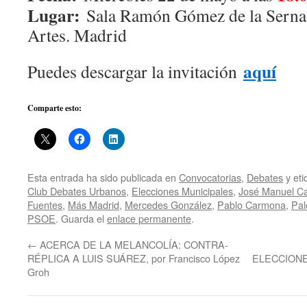
Lugar:
Sala Ramón Gómez de la Serna. 
Artes. Madrid
aquí
Puedes descargar la invitación
Comparte esto:
Esta entrada ha sido publicada en
Convocatorias
,
Debates
y et
Club Debates Urbanos
,
Elecciones Municipales
,
José Manuel Ca
Fuentes
,
Más Madrid
,
Mercedes González
,
Pablo Carmona
,
Pal
PSOE
. Guarda el
enlace permanente
.
←
ACERCA DE LA MELANCOLÍA: CONTRA-
RÉPLICA A LUIS SUÁREZ, por Francisco López
ELECCIONE
Groh