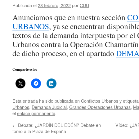
Publicada el
23 febrero, 2022
por
CDU
Anunciamos que en nuestra sección
CO
URBANOS
, ya se encuentran disponible
textos de la demanda interpuesta por el
Urbanos contra la Operación Chamartín 
de dicho proceso, en el apartado
DEMA
Comparte esto:
Esta entrada ha sido publicada en
Conflictos Urbanos
y etiquet
Urbanos
,
Demanda Judicial
,
Grandes Operaciones Urbanas
,
Ma
el
enlace permanente
.
←
Debate: ¿JARDÍN DEL EDÉN? Debate en
Vídeo: ¿JA
torno a la Plaza de España