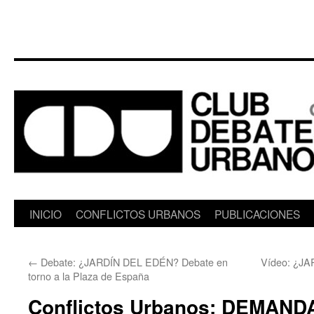
Saltar
INICIO
CONFLICTOS URBANOS
PUBLICACIONES
al
←
Debate: ¿JARDÍN DEL EDÉN? Debate en
Vídeo: ¿JA
contenido
torno a la Plaza de España
Conflictos Urbanos: DEMAN