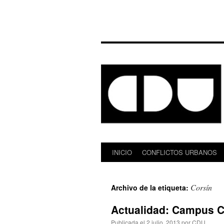
INICIO
CONFLICTOS URBANOS
Saltar
al
Corsín
Archivo de la etiqueta:
contenido
Actualidad: Campus 
Publicada el
2 julio, 2013
por
CDU