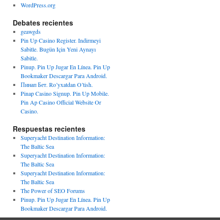
WordPress.org
Debates recientes
geawgds
Pin Up Casino Register. Indirmeyi
Sabitle. Bugün Için Yeni Aynayı
Sabitle.
Pinup. Pin Up Jugar En Línea. Pin Up
Bookmaker Descargar Para Android.
Пинап Бет. Ro’yxatdan O’tish.
Pinap Casino Signup. Pin Up Mobile.
Pin Ap Casino Official Website Or
Casino.
Respuestas recientes
Superyacht Destination Information:
The Baltic Sea
Superyacht Destination Information:
The Baltic Sea
Superyacht Destination Information:
The Baltic Sea
The Power of SEO Forums
Pinup. Pin Up Jugar En Línea. Pin Up
Bookmaker Descargar Para Android.