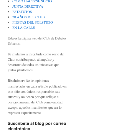
CÓMO HACERSE SOCIO
JUNTA DIRECTIVA
ESTATUTOS
20 AÑOS DEL CLUB
FIESTAS DEL SOLSTICIO
EN LA CALLE
Esta es la página web del Club de Debates
Urbanos.
Te invitamos a inscribirte como socio del
Club, contribuyendo al impulso y
desarrollo de todas las iniciativas que
juntos planteemos.
Disclaimer:
De las opiniones
manifestadas en cada artículo publicado en
este sitio son únicos responsables sus
autores y no tienen por qué reflejar el
posicionamiento del Club como entidad,
excepto aquellos manifiestos que así lo
expresen explícitamente.
Suscríbete al blog por correo
electrónico