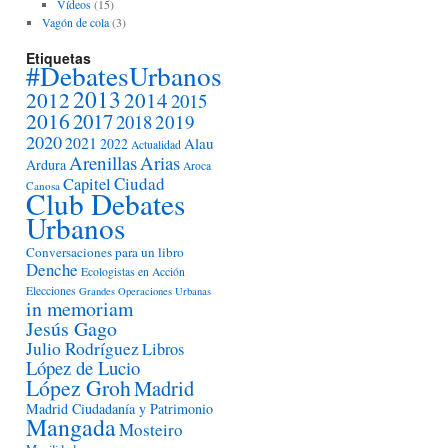
Vídeos
(15)
Vagón de cola
(3)
Etiquetas
#DebatesUrbanos
2013
2012
2014
2015
2016
2017
2018
2019
2020
2021
Alau
2022
Actualidad
Arenillas
Arias
Ardura
Aroca
Ciudad
Capitel
Canosa
Club Debates
Urbanos
Conversaciones para un libro
Denche
Ecologistas en Acción
Elecciones
Grandes Operaciones Urbanas
in memoriam
Jesús Gago
Julio Rodríguez
Libros
López de Lucio
López Groh
Madrid
Madrid Ciudadanía y Patrimonio
Mangada
Mosteiro