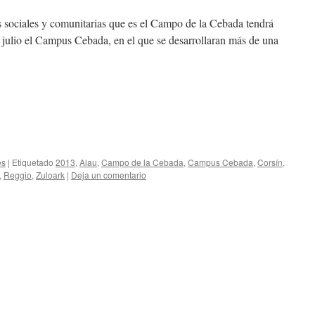
s sociales y comunitarias que es el Campo de la Cebada tendrá
 julio el Campus Cebada, en el que se desarrollaran más de una
és
|
Etiquetado
2013
,
Alau
,
Campo de la Cebada
,
Campus Cebada
,
Corsín
,
,
Reggio
,
Zuloark
|
Deja un comentario