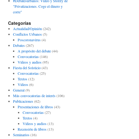
#Debatesurbanos: Vídeo y Storify de
"Privatizaciones. Coge el dinero y
corre"
Categorías
Actualidad/Opinión
(242)
Conflictos Urbanos
(5)
Poscoronavirus
(4)
Debates
(267)
A propósito del debate
(44)
Convocatorias
(146)
Vídeos y audios
(95)
Fiesta del Solsticio
(43)
Convocatorias
(25)
Textos
(12)
Vídeos
(6)
General
(9)
Más convocatorias de interés
(106)
Publicaciones
(62)
Presentaciones de libros
(43)
Convocatorias
(27)
Textos
(4)
Vídeos y audios
(13)
Recensión de libros
(13)
Seminarios
(16)