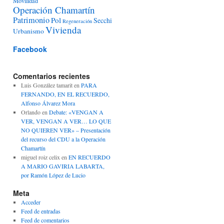
Movilidad
Operación Chamartín
Patrimonio
Pol
Secchi
Regeneración
Vivienda
Urbanismo
Facebook
Comentarios recientes
Luis González tamarit
en
PARA
FERNANDO, EN EL RECUERDO,
Alfonso Álvarez Mora
Orlando
en
Debate: «VENGAN A
VER, VENGAN A VER… LO QUE
NO QUIEREN VER» – Presentación
del recurso del CDU a la Operación
Chamartín
miguel roiz celix
en
EN RECUERDO
A MARIO GAVIRIA LABARTA,
por Ramón López de Lucio
Meta
Acceder
Feed de entradas
Feed de comentarios