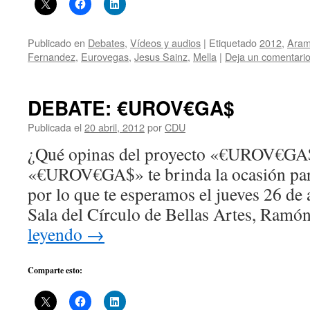
Publicado en
Debates
,
Vídeos y audios
|
Etiquetado
2012
,
Aram
Fernandez
,
Eurovegas
,
Jesus Sainz
,
Mella
|
Deja un comentari
DEBATE: €UROV€GA$
Publicada el
20 abril, 2012
por
CDU
¿Qué opinas del proyecto «€UROV€GA$«
«€UROV€GA$» te brinda la ocasión para
por lo que te esperamos el jueves 26 de a
Sala del Círculo de Bellas Artes, Ra
leyendo
→
Comparte esto: