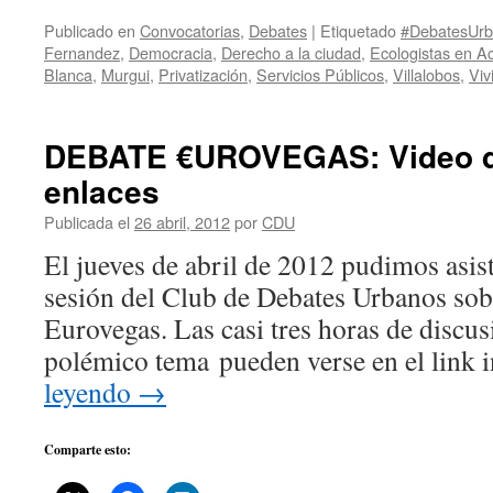
Publicado en
Convocatorias
,
Debates
|
Etiquetado
#DebatesUr
Fernandez
,
Democracia
,
Derecho a la ciudad
,
Ecologistas en A
Blanca
,
Murgui
,
Privatización
,
Servicios Públicos
,
Villalobos
,
Viv
DEBATE €UROVEGAS: Video de
enlaces
Publicada el
26 abril, 2012
por
CDU
El jueves de abril de 2012 pudimos asist
sesión del Club de Debates Urbanos sob
Eurovegas. Las casi tres horas de discus
polémico tema pueden verse en el link
leyendo
→
Comparte esto: