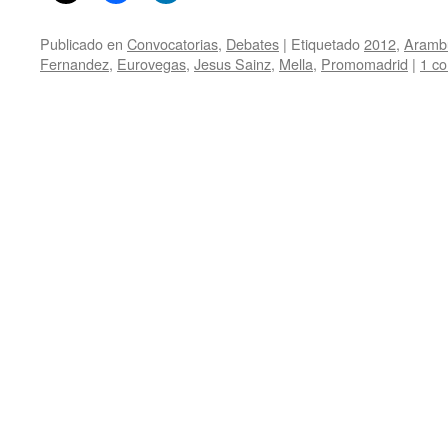
Publicado en
Convocatorias
,
Debates
|
Etiquetado
2012
,
Aramb
Fernandez
,
Eurovegas
,
Jesus Sainz
,
Mella
,
Promomadrid
|
1 co