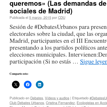
queremos» (Las demandas de
sociales de Madrid)
Publicada el
5 marzo, 2015
por
CDU
Sesión de #DebatesUrbanos para present
electorales sobre la ciudad, que las orga
Madrid, participantes en el III Encuentr
presentando a los partidos políticos ant
elecciones municipales. Intervienen:De
participación (Si no estás …
Sigue ley
Comparte esto:
Publicado en
Debates
,
Vídeos y audios
|
Etiquetado
#DebatesU
Club Debates Urbanos
,
Cristina Fernandez
,
Ecologistas en Acci