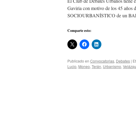
El Club de Debates Urbanos tiene el
Gaviria con motivo de los 45 añ
SOCIOURBANÍSTICO de un 
Comparte esto:
Publicado en
Convocatorias
,
Debates
|
E
Lucio
,
Moneo
,
Terán
,
Urbanismo
,
Velázq