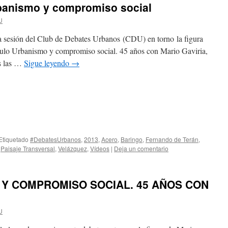
banismo y compromiso social
U
la sesión del Club de Debates Urbanos (CDU) en torno la figura
ítulo Urbanismo y compromiso social. 45 años con Mario Gaviria,
as las …
Sigue leyendo
→
Etiquetado
#DebatesUrbanos
,
2013
,
Acero
,
Baringo
,
Fernando de Terán
,
,
Paisaje Transversal
,
Velázquez
,
Vídeos
|
Deja un comentario
 Y COMPROMISO SOCIAL. 45 AÑOS CON
U