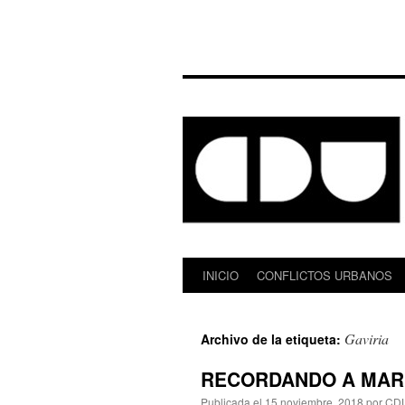
INICIO
CONFLICTOS URBANOS
Saltar
al
Gaviria
Archivo de la etiqueta:
contenido
RECORDANDO A MARI
Publicada el
15 noviembre, 2018
por
CD