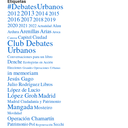
Etiquetas
#DebatesUrbanos
2013
2012
2014
2015
2016
2017
2018
2019
2020
2021
Alau
2022
Actualidad
Arenillas
Arias
Ardura
Aroca
Ciudad
Capitel
Canosa
Club Debates
Urbanos
Conversaciones para un libro
Denche
Ecologistas en Acción
Elecciones
Grandes Operaciones Urbanas
in memoriam
Jesús Gago
Julio Rodríguez
Libros
López de Lucio
López Groh
Madrid
Madrid Ciudadanía y Patrimonio
Mangada
Mosteiro
Movilidad
Operación Chamartín
Patrimonio
Pol
Secchi
Regeneración