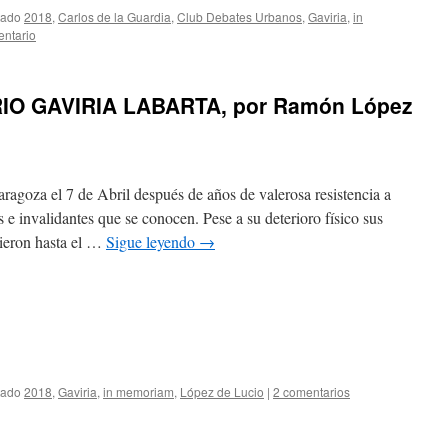
tado
2018
,
Carlos de la Guardia
,
Club Debates Urbanos
,
Gaviria
,
in
entario
O GAVIRIA LABARTA, por Ramón López
aragoza el 7 de Abril después de años de valerosa resistencia a
 e invalidantes que se conocen. Pese a su deterioro físico sus
vieron hasta el …
Sigue leyendo
→
tado
2018
,
Gaviria
,
in memoriam
,
López de Lucio
|
2 comentarios