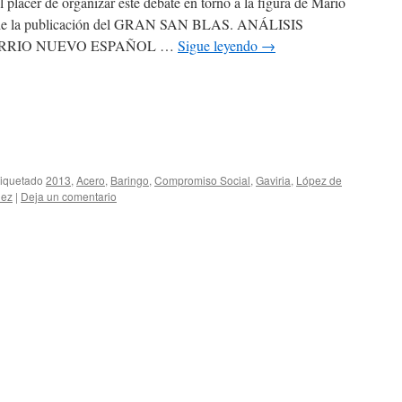
 placer de organizar este debate en torno a la figura de Mario
os de la publicación del GRAN SAN BLAS. ANÁLISIS
BARRIO NUEVO ESPAÑOL …
Sigue leyendo
→
tiquetado
2013
,
Acero
,
Baringo
,
Compromiso Social
,
Gaviria
,
López de
uez
|
Deja un comentario