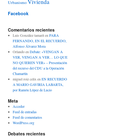
Vivienda
Urbanismo
Facebook
Comentarios recientes
Luis González tamarit
en
PARA
FERNANDO, EN EL RECUERDO,
Alfonso Álvarez Mora
Orlando
en
Debate: «VENGAN A
VER, VENGAN A VER… LO QUE
NO QUIEREN VER» – Presentación
del recurso del CDU a la Operación
Chamartín
miguel roiz celix
en
EN RECUERDO
A MARIO GAVIRIA LABARTA,
por Ramón López de Lucio
Meta
Acceder
Feed de entradas
Feed de comentarios
WordPress.org
Debates recientes