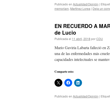
Publicado en
Actualidad/Opinión
|
Etique
memoriam
,
Martínez Lorea
|
Deja un com
EN RECUERDO A MARI
de Lucio
Publicada el
11 abril, 2018
por
CDU
Mario Gaviria Labarta falleció en Z
una de las enfermedades más crueles
capacidades intelectuales se mantu
Comparte esto:
Publicado en
Actualidad/Opinión
|
Etique