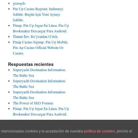
geawgds
Pin Up Casino Register. Indirmeyi
Sabitle. Bugün Için Yeni Aynayı
Sabitle.
Pinup. Pin Up Jugar En Línea. Pin Up
Bookmaker Descargar Para Android.
Пинап Бет. Ro’yxatdan O’tish.
Pinap Casino Signup. Pin Up Mobile.
Pin Ap Casino Official Website Or
Casino.
Respuestas recientes
Superyacht Destination Information:
The Baltic Sea
Superyacht Destination Information:
The Baltic Sea
Superyacht Destination Information:
The Baltic Sea
The Power of SEO Forums
Pinup. Pin Up Jugar En Línea. Pin Up
Bookmaker Descargar Para Android.
Funciona gracias a WordPress.
as mencionadas cookies y la aceptación de nuestra
política de cookies
, pinche el