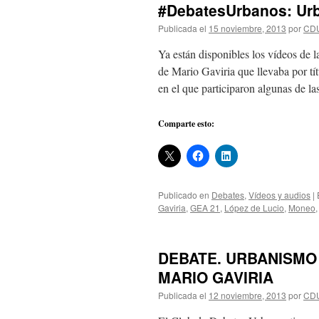
#DebatesUrbanos: Ur
Publicada el
15 noviembre, 2013
por
CD
Ya están disponibles los vídeos de 
de Mario Gaviria que llevaba por t
en el que participaron algunas de l
Comparte esto:
Publicado en
Debates
,
Vídeos y audios
|
Gaviria
,
GEA 21
,
López de Lucio
,
Moneo
DEBATE. URBANISMO
MARIO GAVIRIA
Publicada el
12 noviembre, 2013
por
CD