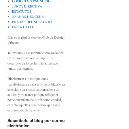
CÓMO HACERSE SOCIO
JUNTA DIRECTIVA
ESTATUTOS
20 AÑOS DEL CLUB
FIESTAS DEL SOLSTICIO
EN LA CALLE
Esta es la página web del Club de Debates
Urbanos.
Te invitamos a inscribirte como socio del
Club, contribuyendo al impulso y
desarrollo de todas las iniciativas que
juntos planteemos.
Disclaimer:
De las opiniones
manifestadas en cada artículo publicado en
este sitio son únicos responsables sus
autores y no tienen por qué reflejar el
posicionamiento del Club como entidad,
excepto aquellos manifiestos que así lo
expresen explícitamente.
Suscríbete al blog por correo
electrónico