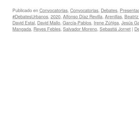
Publicado en
Convocatorias
,
Convocatorias
,
Debates
,
Presentac
#DebatesUrbanos
,
2020
,
Alfonso Díaz Revilla
,
Arenillas
,
Beatriz
David Estal
,
David Mallo
,
García-Pablos
,
Irene Zúñiga
,
Jesús G
Mangada
,
Reyes Febles
,
Salvador Moreno
,
Sebastiá Jornet
|
De