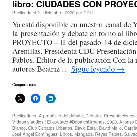
libro: CIUDADES CON PROYEC
Publicada el
21 diciembre, 2020
por
CDU
Ya está disponible en nuestro canal de 
la presentación y debate en torno al 
PROYECTO – II del pasado 14 de dicie
Arenillas. Presidenta CDU Presentación
Pablos. Editor de la publicación Con la 
autores:Beatriz …
Sigue leyendo
→
Comparte esto:
Publicado en
A propósito del debate
,
Debates
,
Presentaciones d
Vídeos y audios
|
Etiquetado
#DebatesUrbanos
,
2020
,
Alfonso D
Blanco
,
Club Debates Urbanos
,
David Estal
,
David Mallo
,
Garcí
José Ángel Domínguez
,
Libros
,
Mangada
,
Reyes Febles
,
Salva