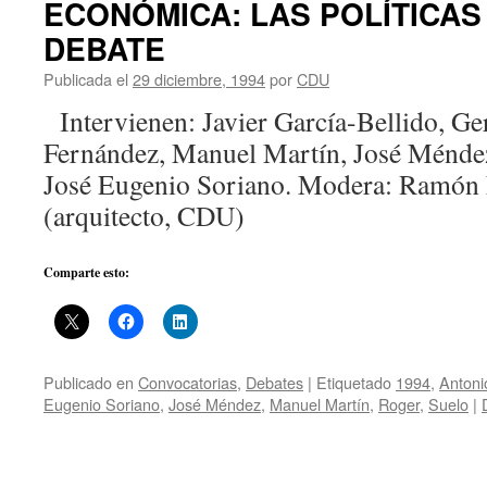
ECONÓMICA: LAS POLÍTICAS
DEBATE
Publicada el
29 diciembre, 1994
por
CDU
Intervienen: Javier García-Bellido, Ge
Fernández, Manuel Martín, José Méndez
José Eugenio Soriano. Modera: Ramón
(arquitecto, CDU)
Comparte esto:
Publicado en
Convocatorias
,
Debates
|
Etiquetado
1994
,
Antoni
Eugenio Soriano
,
José Méndez
,
Manuel Martín
,
Roger
,
Suelo
|