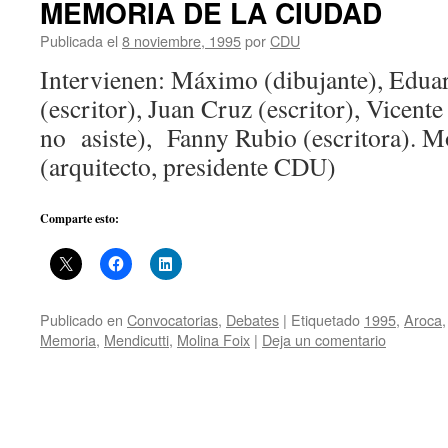
MEMORIA DE LA CIUDAD
Publicada el
8 noviembre, 1995
por
CDU
Intervienen: Máximo (dibujante), Edua
(escritor), Juan Cruz (escritor), Vicente
no asiste), Fanny Rubio (escritora). 
(arquitecto, presidente CDU)
Comparte esto:
Publicado en
Convocatorias
,
Debates
|
Etiquetado
1995
,
Aroca
Memoria
,
Mendicutti
,
Molina Foix
|
Deja un comentario