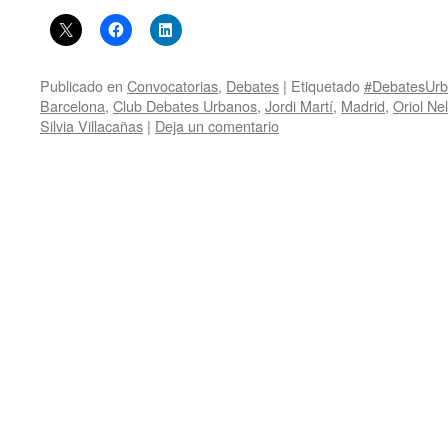
Publicado en
Convocatorias
,
Debates
|
Etiquetado
#DebatesUr
Barcelona
,
Club Debates Urbanos
,
Jordi Martí
,
Madrid
,
Oriol Nel
Silvia Villacañas
|
Deja un comentario