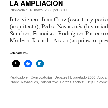
LA AMPLIACION
Publicada el
18 mayo, 2000
por
CDU
Intervienen: Juan Cruz (escritor y peri
(arquitecto), Pedro Navascués (historia
Sánchez, Francisco Rodríguez Partearro
Modera: Ricardo Aroca (arquitecto, pr
Comparte esto:
Publicado en
Convocatorias
,
Debates
|
Etiquetado
2000
,
Aroca
Prado
,
Navascués
,
Partearroyo
,
Pérez Sánchez
|
Deja un come