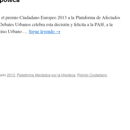
 el premio Ciudadano Europeo 2013 a la Plataforma de Afectados
ebates Urbanos celebra esta decisión y felicita a la PAH, a la
omiso Urbano …
Sigue leyendo
→
tado
2013
,
Plataforma Afectados por la Hipoteca
,
Premio Ciudadano