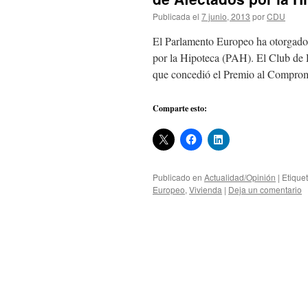
Publicada el
7 junio, 2013
por
CDU
El Parlamento Europeo ha otorgado
por la Hipoteca (PAH). El Club de D
que concedió el Premio al Compr
Comparte esto:
Publicado en
Actualidad/Opinión
|
Etique
Europeo
,
Vivienda
|
Deja un comentario