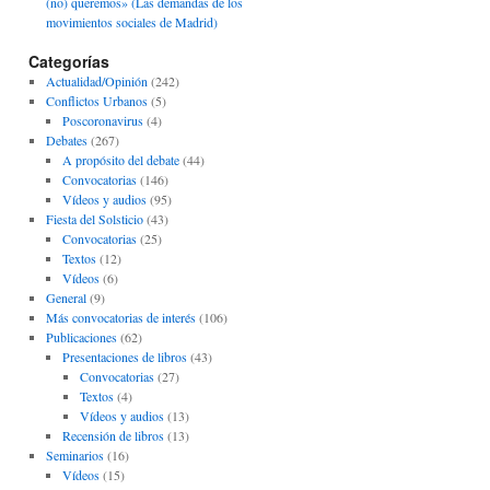
(no) queremos» (Las demandas de los
movimientos sociales de Madrid)
Categorías
Actualidad/Opinión
(242)
Conflictos Urbanos
(5)
Poscoronavirus
(4)
Debates
(267)
A propósito del debate
(44)
Convocatorias
(146)
Vídeos y audios
(95)
Fiesta del Solsticio
(43)
Convocatorias
(25)
Textos
(12)
Vídeos
(6)
General
(9)
Más convocatorias de interés
(106)
Publicaciones
(62)
Presentaciones de libros
(43)
Convocatorias
(27)
Textos
(4)
Vídeos y audios
(13)
Recensión de libros
(13)
Seminarios
(16)
Vídeos
(15)