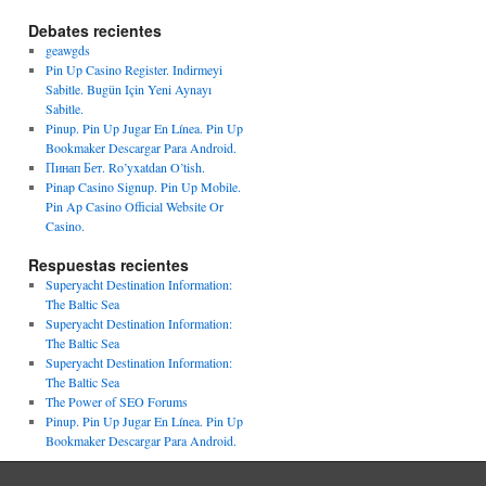
Debates recientes
geawgds
Pin Up Casino Register. Indirmeyi
Sabitle. Bugün Için Yeni Aynayı
Sabitle.
Pinup. Pin Up Jugar En Línea. Pin Up
Bookmaker Descargar Para Android.
Пинап Бет. Ro’yxatdan O’tish.
Pinap Casino Signup. Pin Up Mobile.
Pin Ap Casino Official Website Or
Casino.
Respuestas recientes
Superyacht Destination Information:
The Baltic Sea
Superyacht Destination Information:
The Baltic Sea
Superyacht Destination Information:
The Baltic Sea
The Power of SEO Forums
Pinup. Pin Up Jugar En Línea. Pin Up
Bookmaker Descargar Para Android.