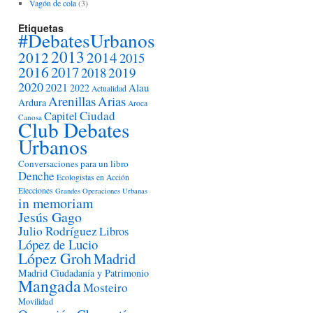
Vagón de cola
(3)
Etiquetas
#DebatesUrbanos
2013
2012
2014
2015
2016
2017
2018
2019
2020
2021
Alau
2022
Actualidad
Arenillas
Arias
Ardura
Aroca
Ciudad
Capitel
Canosa
Club Debates
Urbanos
Conversaciones para un libro
Denche
Ecologistas en Acción
Elecciones
Grandes Operaciones Urbanas
in memoriam
Jesús Gago
Julio Rodríguez
Libros
López de Lucio
López Groh
Madrid
Madrid Ciudadanía y Patrimonio
Mangada
Mosteiro
Movilidad