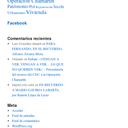
Operación Chamartín
Patrimonio
Pol
Secchi
Regeneración
Vivienda
Urbanismo
Facebook
Comentarios recientes
Luis González tamarit
en
PARA
FERNANDO, EN EL RECUERDO,
Alfonso Álvarez Mora
Orlando
en
Debate: «VENGAN A
VER, VENGAN A VER… LO QUE
NO QUIEREN VER» – Presentación
del recurso del CDU a la Operación
Chamartín
miguel roiz celix
en
EN RECUERDO
A MARIO GAVIRIA LABARTA,
por Ramón López de Lucio
Meta
Acceder
Feed de entradas
Feed de comentarios
WordPress.org