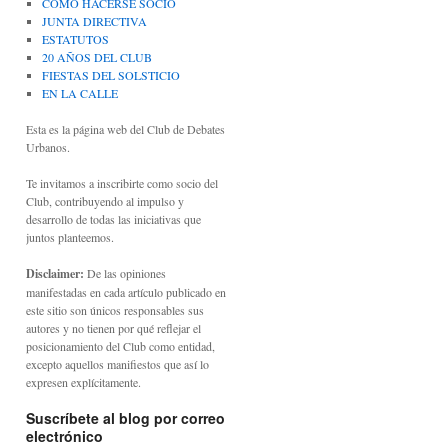
CÓMO HACERSE SOCIO
JUNTA DIRECTIVA
ESTATUTOS
20 AÑOS DEL CLUB
FIESTAS DEL SOLSTICIO
EN LA CALLE
Esta es la página web del Club de Debates
Urbanos.
Te invitamos a inscribirte como socio del
Club, contribuyendo al impulso y
desarrollo de todas las iniciativas que
juntos planteemos.
Disclaimer:
De las opiniones
manifestadas en cada artículo publicado en
este sitio son únicos responsables sus
autores y no tienen por qué reflejar el
posicionamiento del Club como entidad,
excepto aquellos manifiestos que así lo
expresen explícitamente.
Suscríbete al blog por correo
electrónico