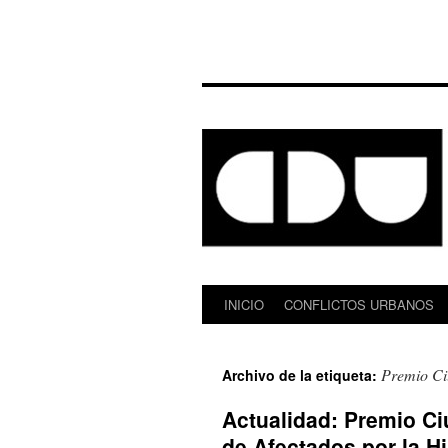
INICIO
CONFLICTOS URBANOS
Saltar
al
Premio C
Archivo de la etiqueta:
contenido
Actualidad: Premio C
de Afectados por la H