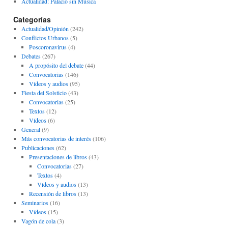
Actualidad: Palacio sin Musica
Categorías
Actualidad/Opinión
(242)
Conflictos Urbanos
(5)
Poscoronavirus
(4)
Debates
(267)
A propósito del debate
(44)
Convocatorias
(146)
Vídeos y audios
(95)
Fiesta del Solsticio
(43)
Convocatorias
(25)
Textos
(12)
Vídeos
(6)
General
(9)
Más convocatorias de interés
(106)
Publicaciones
(62)
Presentaciones de libros
(43)
Convocatorias
(27)
Textos
(4)
Vídeos y audios
(13)
Recensión de libros
(13)
Seminarios
(16)
Vídeos
(15)
Vagón de cola
(3)