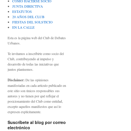
CÓMO HACERSE SOCIO
JUNTA DIRECTIVA
ESTATUTOS
20 AÑOS DEL CLUB
FIESTAS DEL SOLSTICIO
EN LA CALLE
Esta es la página web del Club de Debates
Urbanos.
Te invitamos a inscribirte como socio del
Club, contribuyendo al impulso y
desarrollo de todas las iniciativas que
juntos planteemos.
Disclaimer:
De las opiniones
manifestadas en cada artículo publicado en
este sitio son únicos responsables sus
autores y no tienen por qué reflejar el
posicionamiento del Club como entidad,
excepto aquellos manifiestos que así lo
expresen explícitamente.
Suscríbete al blog por correo
electrónico