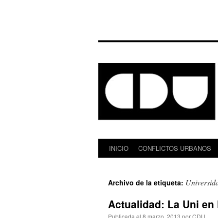
INICIO
CONFLICTOS URBANOS
Saltar
al
Universid
Archivo de la etiqueta:
contenido
Actualidad: La Uni en 
Publicada el
8 marzo, 2013
por
CDU