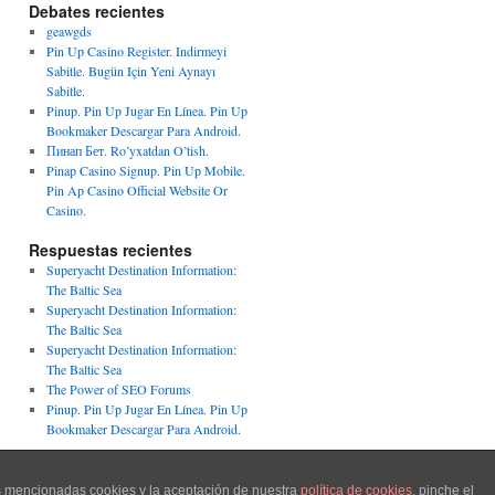
Debates recientes
geawgds
Pin Up Casino Register. Indirmeyi
Sabitle. Bugün Için Yeni Aynayı
Sabitle.
Pinup. Pin Up Jugar En Línea. Pin Up
Bookmaker Descargar Para Android.
Пинап Бет. Ro’yxatdan O’tish.
Pinap Casino Signup. Pin Up Mobile.
Pin Ap Casino Official Website Or
Casino.
Respuestas recientes
Superyacht Destination Information:
The Baltic Sea
Superyacht Destination Information:
The Baltic Sea
Superyacht Destination Information:
The Baltic Sea
The Power of SEO Forums
Pinup. Pin Up Jugar En Línea. Pin Up
Bookmaker Descargar Para Android.
Funciona gracias a WordPress.
as mencionadas cookies y la aceptación de nuestra
política de cookies
, pinche el