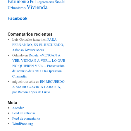
Patrimonio
Pol
Secchi
Regeneración
Vivienda
Urbanismo
Facebook
Comentarios recientes
Luis González tamarit
en
PARA
FERNANDO, EN EL RECUERDO,
Alfonso Álvarez Mora
Orlando
en
Debate: «VENGAN A
VER, VENGAN A VER… LO QUE
NO QUIEREN VER» – Presentación
del recurso del CDU a la Operación
Chamartín
miguel roiz celix
en
EN RECUERDO
A MARIO GAVIRIA LABARTA,
por Ramón López de Lucio
Meta
Acceder
Feed de entradas
Feed de comentarios
WordPress.org