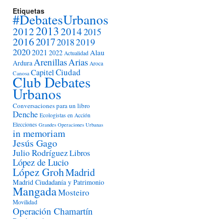
Etiquetas
#DebatesUrbanos
2013
2012
2014
2015
2016
2017
2018
2019
2020
2021
Alau
2022
Actualidad
Arenillas
Arias
Ardura
Aroca
Ciudad
Capitel
Canosa
Club Debates
Urbanos
Conversaciones para un libro
Denche
Ecologistas en Acción
Elecciones
Grandes Operaciones Urbanas
in memoriam
Jesús Gago
Julio Rodríguez
Libros
López de Lucio
López Groh
Madrid
Madrid Ciudadanía y Patrimonio
Mangada
Mosteiro
Movilidad
Operación Chamartín