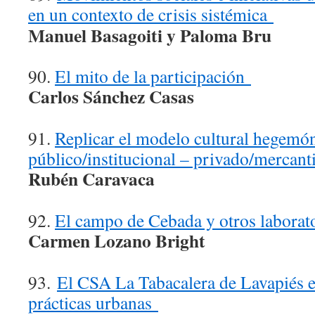
en un contexto de crisis sisté
mica
Manuel Basagoiti y Paloma Bru
90.
El mito de la participación
Carlos Sá
nchez Casas
91.
Replicar el modelo cultural hegemó
público/institucional – privado/mercanti
Rubén Caravaca
92.
El campo de Cebada y otros labora
Carmen Lozano Bright
93.
El CSA La Tabacalera de Lavapi
és 
prácticas urbanas