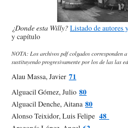
¿Donde esta Willy?
L
istado de autores 
y capítulo
NOTA: Los archivos pdf colgados corresponden a l
sustituyendo progresivamente por los de las las e
71
Alau Massa, Javier
80
Alguacil Gómez, Julio
80
Alguacil Denche, Aitana
48
Alonso Teixidor, Luis Felipe
62
Aragonés López, Angel