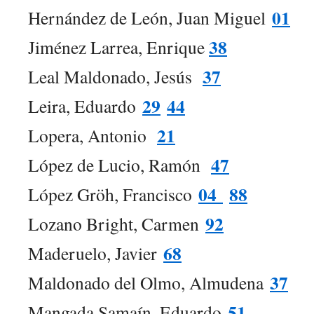
01
Hernández de León, Juan Miguel
38
Jiménez Larrea, Enrique
37
Leal Maldonado, Jesús
29
44
Leira, Eduardo
21
Lopera, Antonio
47
López de Lucio, Ramón
04
88
López Gröh, Francisco
92
Lozano Bright, Carmen
68
Maderuelo, Javier
37
Maldonado del Olmo, Almudena
51
Mangada Samaín, Eduardo