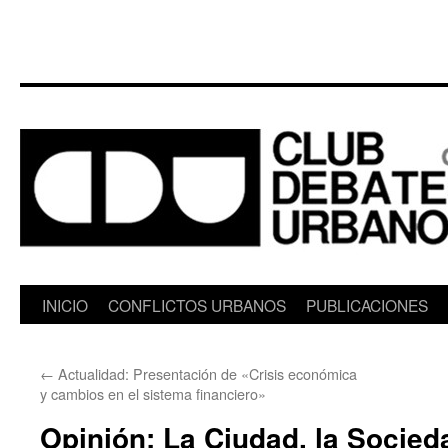
Saltar
INICIO
CONFLICTOS URBANOS
PUBLICACIONES
al
←
Actualidad: Presentación de «Crisis económica
contenido
y cambios en el sistema financiero»
Opinión: La Ciudad, la Socied