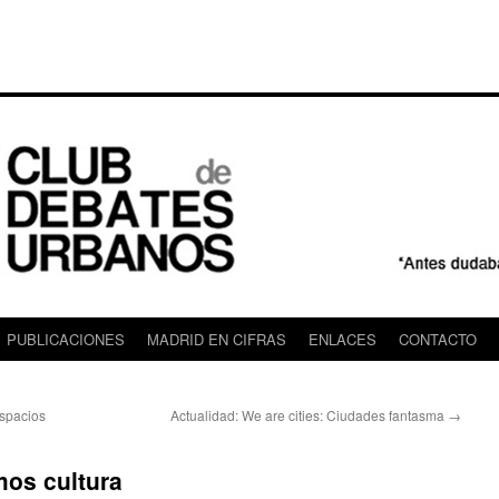
PUBLICACIONES
MADRID EN CIFRAS
ENLACES
CONTACTO
Espacios
Actualidad: We are cities: Ciudades fantasma
→
mos cultura