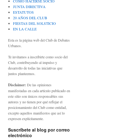
CÓMO HACERSE SOCIO
JUNTA DIRECTIVA
ESTATUTOS
20 AÑOS DEL CLUB
FIESTAS DEL SOLSTICIO
EN LA CALLE
Esta es la página web del Club de Debates
Urbanos.
Te invitamos a inscribirte como socio del
Club, contribuyendo al impulso y
desarrollo de todas las iniciativas que
juntos planteemos.
Disclaimer:
De las opiniones
manifestadas en cada artículo publicado en
este sitio son únicos responsables sus
autores y no tienen por qué reflejar el
posicionamiento del Club como entidad,
excepto aquellos manifiestos que así lo
expresen explícitamente.
Suscríbete al blog por correo
electrónico