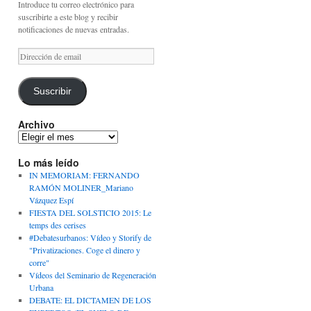
Introduce tu correo electrónico para
suscribirte a este blog y recibir
notificaciones de nuevas entradas.
Dirección
de
email
Suscribir
Archivo
Archivo
Lo más leído
IN MEMORIAM: FERNANDO
RAMÓN MOLINER_Mariano
Vázquez Espí
FIESTA DEL SOLSTICIO 2015: Le
temps des cerises
#Debatesurbanos: Vídeo y Storify de
"Privatizaciones. Coge el dinero y
corre"
Vídeos del Seminario de Regeneración
Urbana
DEBATE: EL DICTAMEN DE LOS