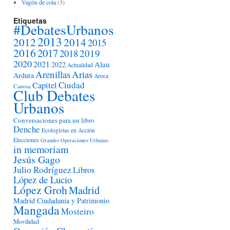
Vagón de cola
(3)
Etiquetas
#DebatesUrbanos
2013
2012
2014
2015
2016
2017
2018
2019
2020
2021
Alau
2022
Actualidad
Arenillas
Arias
Ardura
Aroca
Ciudad
Capitel
Canosa
Club Debates
Urbanos
Conversaciones para un libro
Denche
Ecologistas en Acción
Elecciones
Grandes Operaciones Urbanas
in memoriam
Jesús Gago
Julio Rodríguez
Libros
López de Lucio
López Groh
Madrid
Madrid Ciudadanía y Patrimonio
Mangada
Mosteiro
Movilidad