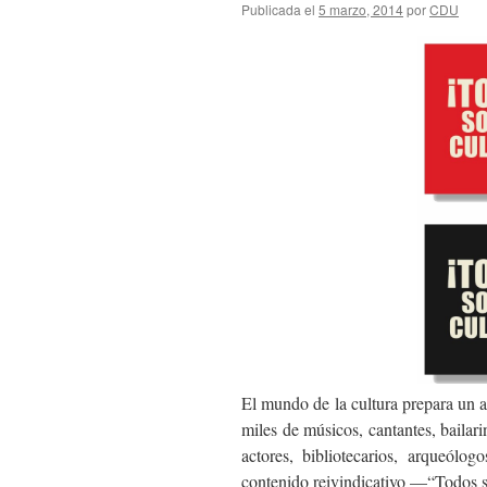
Publicada el
5 marzo, 2014
por
CDU
El mundo de la cultura prepara un a
miles de músicos, cantantes, bailarin
actores, bibliotecarios, arqueól
contenido reivindicativo —“Todos s