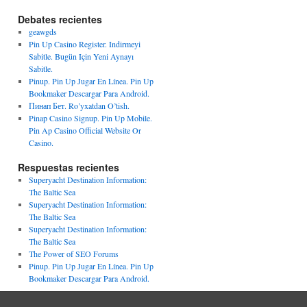
Debates recientes
geawgds
Pin Up Casino Register. Indirmeyi
Sabitle. Bugün Için Yeni Aynayı
Sabitle.
Pinup. Pin Up Jugar En Línea. Pin Up
Bookmaker Descargar Para Android.
Пинап Бет. Ro’yxatdan O’tish.
Pinap Casino Signup. Pin Up Mobile.
Pin Ap Casino Official Website Or
Casino.
Respuestas recientes
Superyacht Destination Information:
The Baltic Sea
Superyacht Destination Information:
The Baltic Sea
Superyacht Destination Information:
The Baltic Sea
The Power of SEO Forums
Pinup. Pin Up Jugar En Línea. Pin Up
Bookmaker Descargar Para Android.