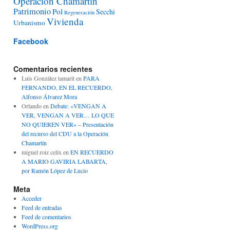
Operación Chamartín
Patrimonio
Pol
Secchi
Regeneración
Vivienda
Urbanismo
Facebook
Comentarios recientes
Luis González tamarit
en
PARA
FERNANDO, EN EL RECUERDO,
Alfonso Álvarez Mora
Orlando
en
Debate: «VENGAN A
VER, VENGAN A VER… LO QUE
NO QUIEREN VER» – Presentación
del recurso del CDU a la Operación
Chamartín
miguel roiz celix
en
EN RECUERDO
A MARIO GAVIRIA LABARTA,
por Ramón López de Lucio
Meta
Acceder
Feed de entradas
Feed de comentarios
WordPress.org