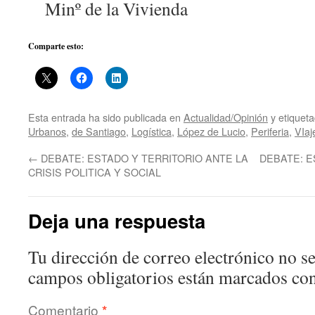
Minº de la Viviend
a
Comparte esto:
Esta entrada ha sido publicada en
Actualidad/Opinión
y etiquet
Urbanos
,
de Santiago
,
Logística
,
López de Lucio
,
Periferia
,
VIaj
←
DEBATE: ESTADO Y TERRITORIO ANTE LA
DEBATE: 
CRISIS POLITICA Y SOCIAL
Deja una respuesta
Tu dirección de correo electrónico no se
campos obligatorios están marcados co
Comentario
*