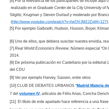
[4]
Por la relevancia de los participantes se incluye aquí
realizado en el
Graduate Center
.de la
City University of
Stiglitz, Krugman y Steven Durlauf y moderado por Branc
(
http://www.youtube.com/watch?v=heOVJM2JZxI#t=127
).
[5]
Por ejemplo Galbraith, Hudson, Husson, Boyer, Klim
[6]
Uno de ellos, que debiera suscitar nuestra envidia, rea
[7]
Real World Economics Review
, Número especial “On 
2014.
[8]
De próxima publicación en Castellano por la editorial
del CDU
[9]
Ver por ejemplo Harvey, Sassen, entre otros
[10]
CLUB DE DEBATES URBANOS “
Madrid Materia d
7 del
volumen IV,
artículos de Félix Arias, Concha Denche
[11]
El título de este apartado hace referencia a una fra