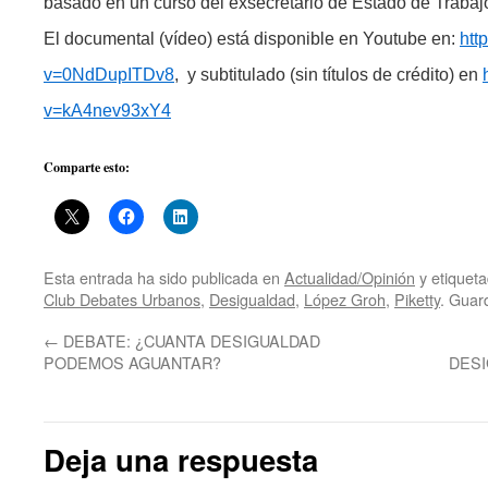
basado en un curso del exsecretario de Estado de Trabajo
El documental (vídeo) está disponible en Youtube en:
htt
v=0NdDupITDv8
, y subtitulado (sin títulos de crédito) en
v=kA4nev93xY4
Comparte esto:
Esta entrada ha sido publicada en
Actualidad/Opinión
y etiquet
Club Debates Urbanos
,
Desigualdad
,
López Groh
,
Piketty
. Guar
←
DEBATE: ¿CUANTA DESIGUALDAD
PODEMOS AGUANTAR?
DES
Deja una respuesta