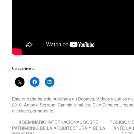
Comparte esto:
Esta entrada ha sido publicada en
Debates
,
Vídeos y audios
y e
2016
,
Antonio Serrano
,
Cambio climático
,
Club Debates Urbano
el
enlace permanente
.
←
III SEMINARIO INTERNACIONAL SOBRE
POSICIÓN 
PATRIMONIO DE LA ARQUITECTURA Y DE LA
ANTE LA 
INDUSTRIA
REFO