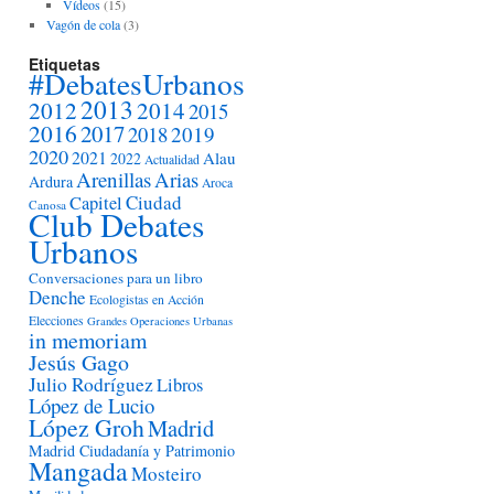
Vídeos
(15)
Vagón de cola
(3)
Etiquetas
#DebatesUrbanos
2013
2012
2014
2015
2016
2017
2018
2019
2020
2021
Alau
2022
Actualidad
Arenillas
Arias
Ardura
Aroca
Ciudad
Capitel
Canosa
Club Debates
Urbanos
Conversaciones para un libro
Denche
Ecologistas en Acción
Elecciones
Grandes Operaciones Urbanas
in memoriam
Jesús Gago
Julio Rodríguez
Libros
López de Lucio
López Groh
Madrid
Madrid Ciudadanía y Patrimonio
Mangada
Mosteiro