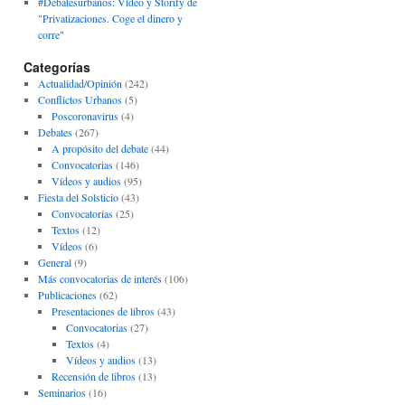
#Debatesurbanos: Vídeo y Storify de
"Privatizaciones. Coge el dinero y
corre"
Categorías
Actualidad/Opinión
(242)
Conflictos Urbanos
(5)
Poscoronavirus
(4)
Debates
(267)
A propósito del debate
(44)
Convocatorias
(146)
Vídeos y audios
(95)
Fiesta del Solsticio
(43)
Convocatorias
(25)
Textos
(12)
Vídeos
(6)
General
(9)
Más convocatorias de interés
(106)
Publicaciones
(62)
Presentaciones de libros
(43)
Convocatorias
(27)
Textos
(4)
Vídeos y audios
(13)
Recensión de libros
(13)
Seminarios
(16)