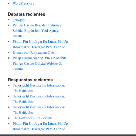
WordPress.org
Debates recientes
geawgds
Pin Up Casino Register. Indirmeyi
Sabitle. Bugün Için Yeni Aynayı
Sabitle.
Pinup. Pin Up Jugar En Línea. Pin Up
Bookmaker Descargar Para Android.
Пинап Бет. Ro’yxatdan O’tish.
Pinap Casino Signup. Pin Up Mobile.
Pin Ap Casino Official Website Or
Casino.
Respuestas recientes
Superyacht Destination Information:
The Baltic Sea
Superyacht Destination Information:
The Baltic Sea
Superyacht Destination Information:
The Baltic Sea
The Power of SEO Forums
Pinup. Pin Up Jugar En Línea. Pin Up
Bookmaker Descargar Para Android.