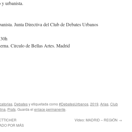
 y urbanista.
banista. Junta Directiva del Club de Debates Urbanos
.30h
na. Círculo de Bellas Artes. Madrid
atorias
,
Debates
y etiquetada como
#DebatesUrbanos
,
2019
,
Arias
,
Club
lina
,
Prats
. Guarda el
enlace permanente
.
ETTICHER
Vídeo: MADRID – REGIÓN
→
ADO POR MÁS