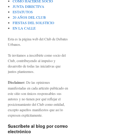
CÓMO HACERSE SOCIO
JUNTA DIRECTIVA
ESTATUTOS
20 AÑOS DEL CLUB
FIESTAS DEL SOLSTICIO
EN LA CALLE
Esta es la página web del Club de Debates
Urbanos.
Te invitamos a inscribirte como socio del
Club, contribuyendo al impulso y
desarrollo de todas las iniciativas que
juntos planteemos.
Disclaimer:
De las opiniones
manifestadas en cada artículo publicado en
este sitio son únicos responsables sus
autores y no tienen por qué reflejar el
posicionamiento del Club como entidad,
excepto aquellos manifiestos que así lo
expresen explícitamente.
Suscríbete al blog por correo
electrónico