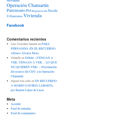
Movilidad
Operación Chamartín
Patrimonio
Pol
Secchi
Regeneración
Vivienda
Urbanismo
Facebook
Comentarios recientes
Luis González tamarit
en
PARA
FERNANDO, EN EL RECUERDO,
Alfonso Álvarez Mora
Orlando
en
Debate: «VENGAN A
VER, VENGAN A VER… LO QUE
NO QUIEREN VER» – Presentación
del recurso del CDU a la Operación
Chamartín
miguel roiz celix
en
EN RECUERDO
A MARIO GAVIRIA LABARTA,
por Ramón López de Lucio
Meta
Acceder
Feed de entradas
Feed de comentarios