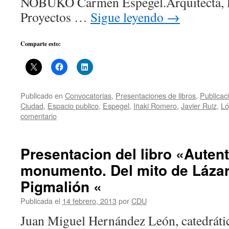
NOBUKO Carmen Espegel.Arquitecta, P
Proyectos …
Sigue leyendo
→
Comparte esto:
Publicado en
Convocatorias
,
Presentaciones de libros
,
Publicac
Ciudad
,
Espacio publico
,
Espegel
,
Iñaki Romero
,
Javier Ruiz
,
Ló
comentario
Presentacion del libro «Autent
monumento. Del mito de Lázar
Pigmalión «
Publicada el
14 febrero, 2013
por
CDU
Juan Miguel Hernández León, catedrát