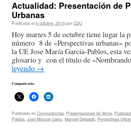
Actualidad: Presentación de 
Urbanas
Publicada el
6 octubre, 2015
por
CDU
Hoy martes 5 de octubre tiene lugar la 
número 8 de «Perspectivas urbanas» por
la UE Jose María García-Pablos, esta v
glosario y con el título de «Nombran
leyendo
→
Comparte esto:
Publicado en
Convocatorias
,
Presentaciones de libros
,
Publicac
Pablos
,
José Manuel Calvo
,
Manuel Delgado
,
Perpectivas Urba