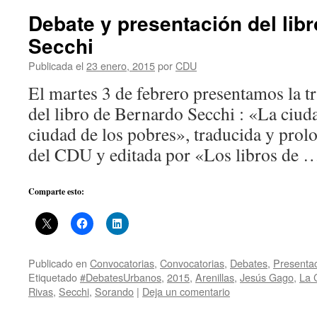
Debate y presentación del lib
Secchi
Publicada el
23 enero, 2015
por
CDU
El martes 3 de febrero presentamos la tr
del libro de Bernardo Secchi : «La ciuda
ciudad de los pobres», traducida y pro
del CDU y editada por «Los libros de
Comparte esto:
Publicado en
Convocatorias
,
Convocatorias
,
Debates
,
Presentac
Etiquetado
#DebatesUrbanos
,
2015
,
Arenillas
,
Jesús Gago
,
La 
Rivas
,
Secchi
,
Sorando
|
Deja un comentario