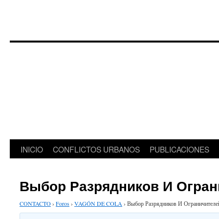
Saltar
INICIO
CONFLICTOS URBANOS
PUBLICACIONES
al
Выбор Разрядников И Огран
contenido
CONTACTO
›
Foros
›
VAGÓN DE COLA
›
Выбор Разрядников И Ограничителе