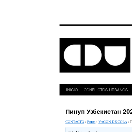
INICIO
CONFLICTOS URBANOS
Saltar
al
Пинуп Узбекистан 20
contenido
CONTACTO
›
Foros
›
VAGÓN DE COLA
›
П