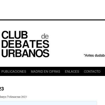
PUBLICACIONES
MADRID EN CIFRAS
ENLACES
CONTACTO
23
инуп Узбекистан 2023