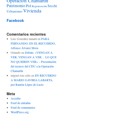
Operación Chamartín
Patrimonio
Pol
Secchi
Regeneración
Vivienda
Urbanismo
Facebook
Comentarios recientes
Luis González tamarit
en
PARA
FERNANDO, EN EL RECUERDO,
Alfonso Álvarez Mora
Orlando
en
Debate: «VENGAN A
VER, VENGAN A VER… LO QUE
NO QUIEREN VER» – Presentación
del recurso del CDU a la Operación
Chamartín
miguel roiz celix
en
EN RECUERDO
A MARIO GAVIRIA LABARTA,
por Ramón López de Lucio
Meta
Acceder
Feed de entradas
Feed de comentarios
WordPress.org