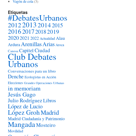
Vagón de cola
(3)
Etiquetas
#DebatesUrbanos
2013
2012
2014
2015
2016
2017
2018
2019
2020
2021
Alau
2022
Actualidad
Arenillas
Arias
Ardura
Aroca
Ciudad
Capitel
Canosa
Club Debates
Urbanos
Conversaciones para un libro
Denche
Ecologistas en Acción
Elecciones
Grandes Operaciones Urbanas
in memoriam
Jesús Gago
Julio Rodríguez
Libros
López de Lucio
López Groh
Madrid
Madrid Ciudadanía y Patrimonio
Mangada
Mosteiro
Movilidad