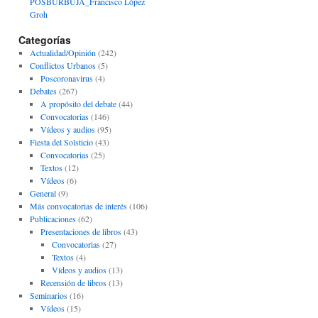
POSBURBUJA_Francisco López
Groh
Categorías
Actualidad/Opinión
(242)
Conflictos Urbanos
(5)
Poscoronavirus
(4)
Debates
(267)
A propósito del debate
(44)
Convocatorias
(146)
Vídeos y audios
(95)
Fiesta del Solsticio
(43)
Convocatorias
(25)
Textos
(12)
Vídeos
(6)
General
(9)
Más convocatorias de interés
(106)
Publicaciones
(62)
Presentaciones de libros
(43)
Convocatorias
(27)
Textos
(4)
Vídeos y audios
(13)
Recensión de libros
(13)
Seminarios
(16)
Vídeos
(15)