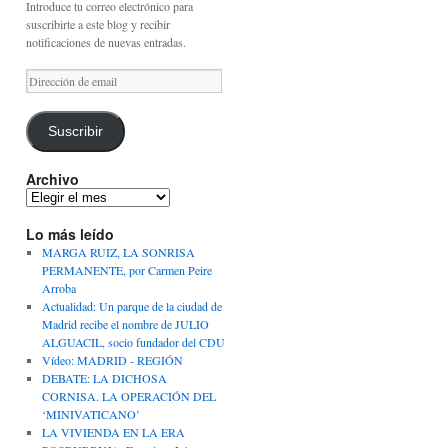
Introduce tu correo electrónico para
suscribirte a este blog y recibir
notificaciones de nuevas entradas.
Dirección
de
email
Suscribir
Archivo
Archivo
Lo más leído
MARGA RUIZ, LA SONRISA
PERMANENTE, por Carmen Peire
Arroba
Actualidad: Un parque de la ciudad de
Madrid recibe el nombre de JULIO
ALGUACIL, socio fundador del CDU
Vídeo: MADRID - REGIÓN
DEBATE: LA DICHOSA
CORNISA. LA OPERACIÓN DEL
‘MINIVATICANO’
LA VIVIENDA EN LA ERA