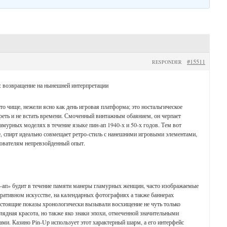
#15511
RESPONDER
: возвращение на нынешней интерпретации
о чище, нежели ясно как день игровая платформа; это ностальгическое
реть и не встать времени. Смоченный винтажным обаянием, он черпает
амурных моделях в течение языке пин-ап 1940-х и 50-х годов. Тем вот
е, спирт идеально совмещает ретро-стиль с нанешними игровыми элементами,
зователям непревзойденный опыт.
-ап» будит в течение памяти манеры гламурных женщин, часто изображаемые
тративном искусстве, на календарных фотографиях а также баннерах
астоящие показы хронологически вызывали восхищение не чуть только
глядная красота, но также яко знаки эпохи, отмеченной значительными
ми. Казино Pin-Up использует этот характерный шарм, а его интерфейс