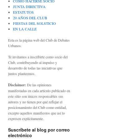
CÓMO HACERSE SOCIO
JUNTA DIRECTIVA
ESTATUTOS
20 AÑOS DEL CLUB
FIESTAS DEL SOLSTICIO
EN LA CALLE
Esta es la página web del Club de Debates
Urbanos.
Te invitamos a inscribirte como socio del
Club, contribuyendo al impulso y
desarrollo de todas las iniciativas que
juntos planteemos.
Disclaimer:
De las opiniones
manifestadas en cada artículo publicado en
este sitio son únicos responsables sus
autores y no tienen por qué reflejar el
posicionamiento del Club como entidad,
excepto aquellos manifiestos que así lo
expresen explícitamente.
Suscríbete al blog por correo
electrónico