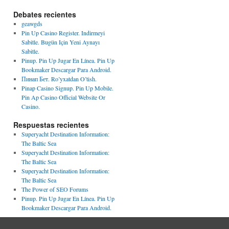
Debates recientes
geawgds
Pin Up Casino Register. Indirmeyi
Sabitle. Bugün Için Yeni Aynayı
Sabitle.
Pinup. Pin Up Jugar En Línea. Pin Up
Bookmaker Descargar Para Android.
Пинап Бет. Ro’yxatdan O’tish.
Pinap Casino Signup. Pin Up Mobile.
Pin Ap Casino Official Website Or
Casino.
Respuestas recientes
Superyacht Destination Information:
The Baltic Sea
Superyacht Destination Information:
The Baltic Sea
Superyacht Destination Information:
The Baltic Sea
The Power of SEO Forums
Pinup. Pin Up Jugar En Línea. Pin Up
Bookmaker Descargar Para Android.