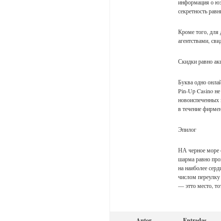
информация о юз
секретность рав
Кроме того, для
агентствами, сви
Скидки равно ак
Буква одно онлай
Pin-Up Casino не
новоиспеченных 
в течение фирме
Эпилог
НА черное море 
шарма равно прог
на наиболее серд
числом переулку
— этто место, то
Autor
Entradas