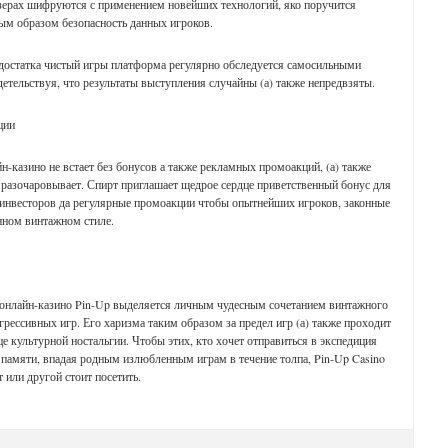
ерах шифруются с применением новейших технологий, яко поручится
ным образом безопасность данных игроков.
 достатка чистый игры платформа регулярно обследуется самосильными
детельствуя, что результаты выступления случайны (а) также непредвзяты.
ции
н-казино не встает без бонусов а также рекламных промоакций, (а) также
 разочаровывает. Спирт приглашает щедрое сердце приветственный бонус для
инвесторов да регулярные промоакции чтобы опытнейших игроков, законные
нном винтажном стиле.
онлайн-казино Pin-Up выделяется личным чудесным сочетанием винтажного
рессивных игр. Его харизма таким образом за предел игр (а) также проходит
це культурной ностальгии. Чтобы этих, кто хочет отправиться в экспедиция
 памяти, впадая родным излюбленным играм в течение толпа, Pin-Up Casino
т или другой стоит посетить.