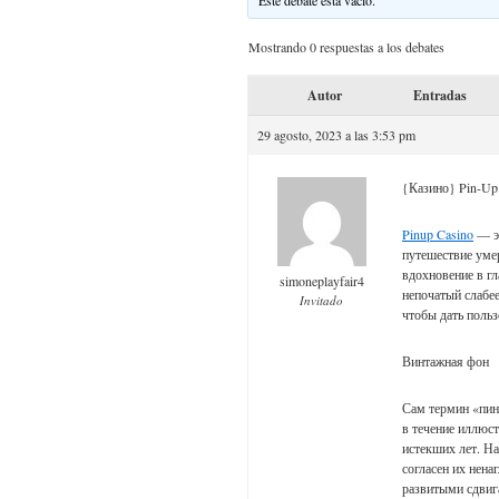
Este debate está vacío.
Mostrando 0 respuestas a los debates
Autor
Entradas
29 agosto, 2023 a las 3:53 pm
{Казино} Pin-Up
Pinup Casino
— эт
путешествие уме
вдохновение в гл
simoneplayfair4
непочатый слабе
Invitado
чтобы дать поль
Винтажная фон
Сам термин «пин
в течение иллюс
истекших лет. Н
согласен их нена
развитыми сдвига