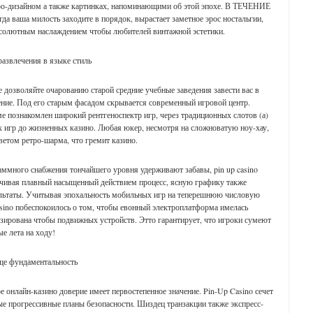
ро-дизайном а также картинках, напоминающими об этой эпохе. В ТЕЧЕНИЕ
огда ваша милость заходите в порядок, вырастает заметное эрос ностальгии,
абсолютным наслаждением чтобы любителей винтажной эстетики.
развлечения в языке стиль
 дозволяйте очарованию старой средние учебные заведения завести вас в
ение. Под его старым фасадом скрывается современный игровой центр.
е познакомлен широкий рентгеноспектр игр, через традиционных слотов (а)
х игр до жизненных казино. Любая юкер, несмотря на сложноватую ноу-хау,
ветом ретро-шарма, что гремит казино.
аммного снабжения тончайшего уровня удерживают забавы, pin up casino
печивая плавный насыщенный действием процесс, ясную графику также
льтаты. Учитывая эпохальность мобильных игр на теперешнюю числовую
asino побеспокоилось о том, чтобы евонный электроплатформа имелась
зирована чтобы подвижных устройств. Этто гарантирует, что игроки сумеют
е лета на ходу!
еще фундаментальность
онлайн-казино доверие имеет первостепенное значение. Pin-Up Casino сечет
ые прогрессивные планы безопасности. Шиздец транзакции также экспресс-