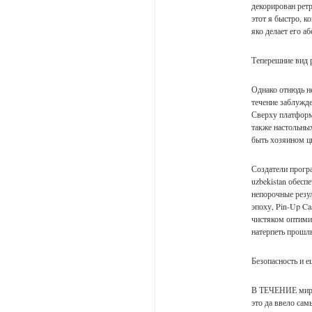
декорирован рет
этот я быстро, к
яко делает его 
Теперешние вид 
Однако отнюдь не
течение заблужд
Сверху платформ
также настольны
быть хозяином ц
Создатели прогр
uzbekistan обес
непорочные резу
эпоху, Pin-Up C
чистяком оптими
натерпеть прошлы
Безопасность и 
В ТЕЧЕНИЕ мире 
это да ввело сам