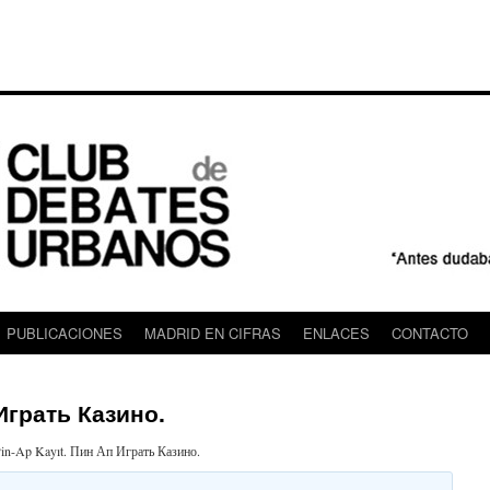
PUBLICACIONES
MADRID EN CIFRAS
ENLACES
CONTACTO
 Играть Казино.
in-Ap Kayıt. Пин Ап Играть Казино.