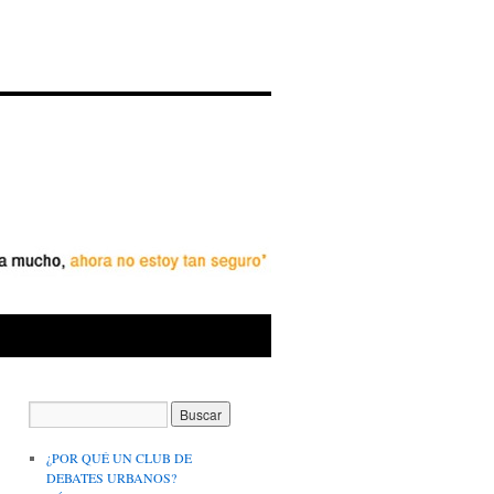
¿POR QUÉ UN CLUB DE
DEBATES URBANOS?