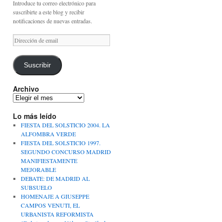
Introduce tu correo electrónico para
suscribirte a este blog y recibir
notificaciones de nuevas entradas.
Dirección
de
email
Suscribir
Archivo
Archivo
Lo más leído
FIESTA DEL SOLSTICIO 2004. LA
ALFOMBRA VERDE
FIESTA DEL SOLSTICIO 1997.
SEGUNDO CONCURSO MADRID
MANIFIESTAMENTE
MEJORABLE
DEBATE: DE MADRID AL
SUBSUELO
HOMENAJE A GIUSEPPE
CAMPOS VENUTI, EL
URBANISTA REFORMISTA