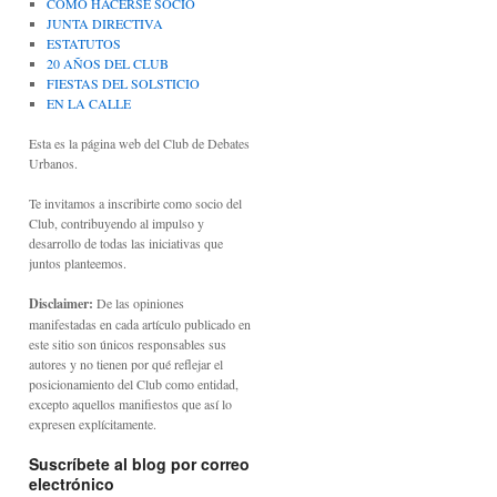
CÓMO HACERSE SOCIO
JUNTA DIRECTIVA
ESTATUTOS
20 AÑOS DEL CLUB
FIESTAS DEL SOLSTICIO
EN LA CALLE
Esta es la página web del Club de Debates
Urbanos.
Te invitamos a inscribirte como socio del
Club, contribuyendo al impulso y
desarrollo de todas las iniciativas que
juntos planteemos.
Disclaimer:
De las opiniones
manifestadas en cada artículo publicado en
este sitio son únicos responsables sus
autores y no tienen por qué reflejar el
posicionamiento del Club como entidad,
excepto aquellos manifiestos que así lo
expresen explícitamente.
Suscríbete al blog por correo
electrónico