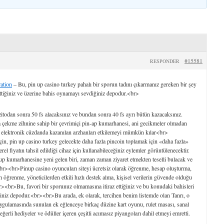
#15581
RESPONDER
ration
– Bu, pin up casino turkey pahalı bir sporun tadını çıkarmanız gereken bir şey
ettiğiniz ve üzerine bahis oynamayı sevdiğiniz depodur.<br>
todan sonra 50 fs alacaksınız ve bundan sonra 40 fs ayrı bütün kazacaksınız.
a çekme zihnine sahip bir çevrimiçi pin-ap kumarhanesi, ani gecikmeler olmadan
 elektronik cüzdanda kazanılan arzhanları etkilemeyi mümkün kılar<br>
in, pin up casino turkey gelecekte daha fazla pincoin toplamak için «daha fazla»
el fiyatın tahsil edildiği cihaz için kullanabileceğiniz eylemler görüntülenecektir.
p kumarhanesine yeni gelen biri, zaman zaman ziyaret etmekten teselli bulacak ve
<br><br>Pinup casino oyuncuları siteyi ücretsiz olarak öğrenme, hesap oluşturma,
 öğrenme, yöneticilerden etkili hızlı destek alma, kişisel verilerin güvende olduğu
r><br>Bu, favori bir sporunuz olmamasına itiraz ettiğiniz ve bu konudaki bahisleri
iniz depodur.<br><br>Bu arada, ek olarak, tercihen benim listemde olan Tanrı, o
ygulamasında sunulan ek eğlenceye birkaç düzine kart oyunu, rulet masası, sanal
eğerli hediyeler ve ödüller içeren çeşitli acımasız piyangoları dahil etmeyi emretti.