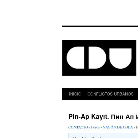
INICIO
CONFLICTOS URBANOS
Saltar
al
Pin-Ap Kayıt. Пин Ап
contenido
CONTACTO
›
Foros
›
VAGÓN DE COLA
›
P