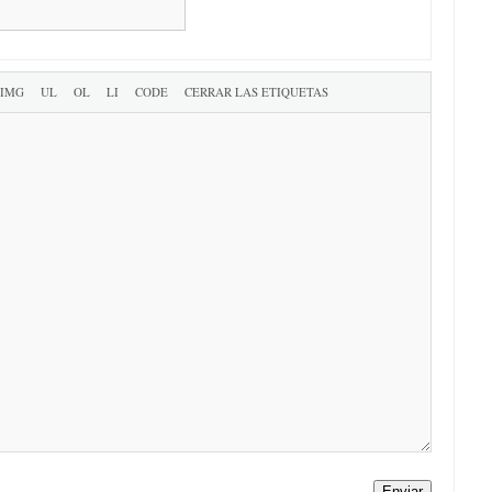
Enviar