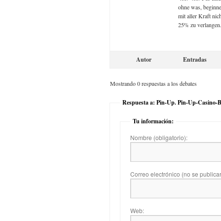
ohne was, beginne
mit aller Kraft ni
25% zu verlange
Autor
Entradas
Mostrando 0 respuestas a los debates
Respuesta a: Pin-Up. Pin-Up-Casino-Be
Tu información:
Nombre (obligatorio):
Correo electrónico (no se publicará
Web: