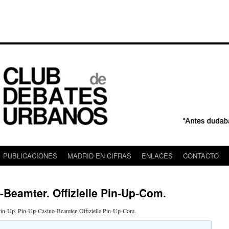
PUBLICACIONES
MADRID EN CIFRAS
ENLACES
CONTACTO
-Beamter. Offizielle Pin-Up-Com.
in-Up. Pin-Up-Casino-Beamter. Offizielle Pin-Up-Com.