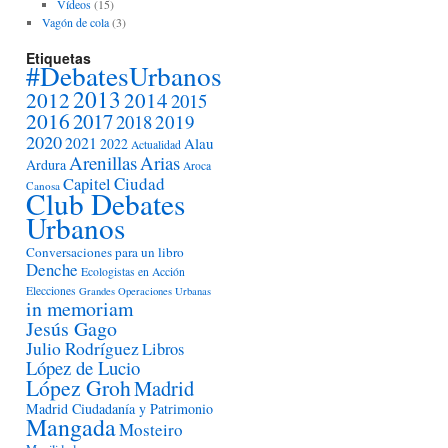
Vídeos
(15)
Vagón de cola
(3)
Etiquetas
#DebatesUrbanos
2013
2012
2014
2015
2016
2017
2018
2019
2020
2021
Alau
2022
Actualidad
Arenillas
Arias
Ardura
Aroca
Ciudad
Capitel
Canosa
Club Debates
Urbanos
Conversaciones para un libro
Denche
Ecologistas en Acción
Elecciones
Grandes Operaciones Urbanas
in memoriam
Jesús Gago
Julio Rodríguez
Libros
López de Lucio
López Groh
Madrid
Madrid Ciudadanía y Patrimonio
Mangada
Mosteiro