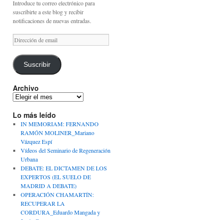
Introduce tu correo electrónico para
suscribirte a este blog y recibir
notificaciones de nuevas entradas.
Dirección
de
email
Suscribir
Archivo
Archivo
Lo más leído
IN MEMORIAM: FERNANDO
RAMÓN MOLINER_Mariano
Vázquez Espí
Vídeos del Seminario de Regeneración
Urbana
DEBATE: EL DICTAMEN DE LOS
EXPERTOS (EL SUELO DE
MADRID A DEBATE)
OPERACIÓN CHAMARTÍN:
RECUPERAR LA
CORDURA_Eduardo Mangada y