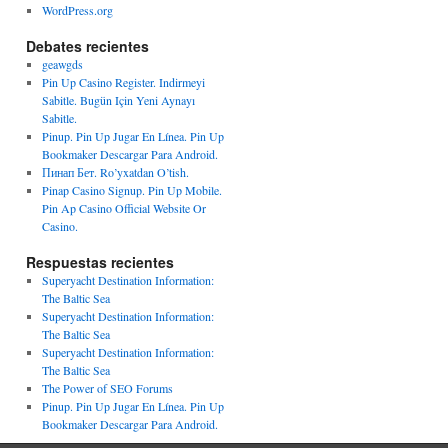
WordPress.org
Debates recientes
geawgds
Pin Up Casino Register. Indirmeyi
Sabitle. Bugün Için Yeni Aynayı
Sabitle.
Pinup. Pin Up Jugar En Línea. Pin Up
Bookmaker Descargar Para Android.
Пинап Бет. Ro’yxatdan O’tish.
Pinap Casino Signup. Pin Up Mobile.
Pin Ap Casino Official Website Or
Casino.
Respuestas recientes
Superyacht Destination Information:
The Baltic Sea
Superyacht Destination Information:
The Baltic Sea
Superyacht Destination Information:
The Baltic Sea
The Power of SEO Forums
Pinup. Pin Up Jugar En Línea. Pin Up
Bookmaker Descargar Para Android.