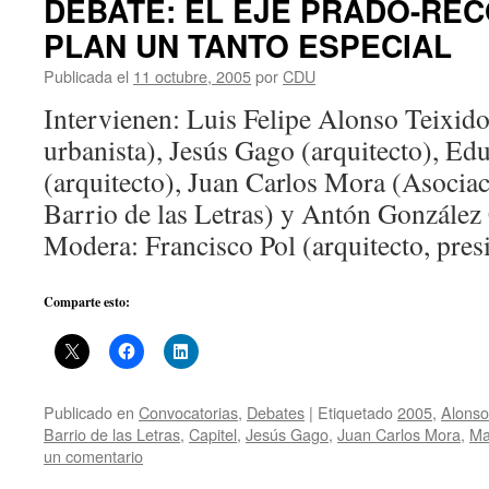
DEBATE: EL EJE PRADO-REC
PLAN UN TANTO ESPECIAL
Publicada el
11 octubre, 2005
por
CDU
Intervienen: Luis Felipe Alonso Teixido
urbanista), Jesús Gago (arquitecto), E
(arquitecto), Juan Carlos Mora (Asociac
Barrio de las Letras) y Antón González C
Modera: Francisco Pol (arquitecto, pre
Comparte esto:
Publicado en
Convocatorias
,
Debates
|
Etiquetado
2005
,
Alonso
Barrio de las Letras
,
Capitel
,
Jesús Gago
,
Juan Carlos Mora
,
Ma
un comentario