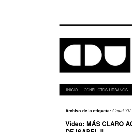
INICIO
CONFLICTOS URBANOS
Saltar
al
Canal YII
Archivo de la etiqueta:
contenido
Vídeo: MÁS CLARO A
DE ISABEL II