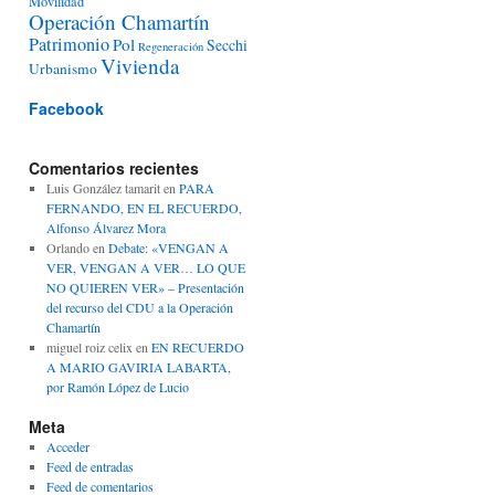
Movilidad
Operación Chamartín
Patrimonio
Pol
Secchi
Regeneración
Vivienda
Urbanismo
Facebook
Comentarios recientes
Luis González tamarit
en
PARA
FERNANDO, EN EL RECUERDO,
Alfonso Álvarez Mora
Orlando
en
Debate: «VENGAN A
VER, VENGAN A VER… LO QUE
NO QUIEREN VER» – Presentación
del recurso del CDU a la Operación
Chamartín
miguel roiz celix
en
EN RECUERDO
A MARIO GAVIRIA LABARTA,
por Ramón López de Lucio
Meta
Acceder
Feed de entradas
Feed de comentarios