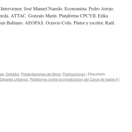
 Intervienen: José Manuel Naredo. Economista. Pedro Arrojo.
Pineda. ATTAC. Gonzalo Marín. Plataforma CPCYII. Erika
uis Babiano. AEOPAS. Octavio Colis. Pintor y escritor. Raúl.
→
ias
,
Debates
,
Presentaciones de libros
,
Publicaciones
|
Etiquetado
 Debates Urbanos
,
Plataforma contra la privatizacion del Canal de Isabel II
|