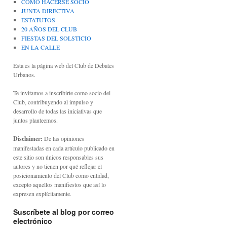
CÓMO HACERSE SOCIO
JUNTA DIRECTIVA
ESTATUTOS
20 AÑOS DEL CLUB
FIESTAS DEL SOLSTICIO
EN LA CALLE
Esta es la página web del Club de Debates
Urbanos.
Te invitamos a inscribirte como socio del
Club, contribuyendo al impulso y
desarrollo de todas las iniciativas que
juntos planteemos.
Disclaimer:
De las opiniones
manifestadas en cada artículo publicado en
este sitio son únicos responsables sus
autores y no tienen por qué reflejar el
posicionamiento del Club como entidad,
excepto aquellos manifiestos que así lo
expresen explícitamente.
Suscríbete al blog por correo
electrónico