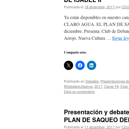
Publicada el
18 diciembre, 2017
por
CD
Ya están disponibles en nuestro ca
CLARO AGUA. EL PLAN DE SAQ
diciembre. Presenta: Club de Deba
Arrojo. Nueva Cultura …
Sigue le
Comparte esto:
Publicado en
Debates
,
Presentaciones de
#DebatesUrbanos
,
2017
,
Canal YII
,
Club
Deja un comentario
Presentación y debat
PLAN DE SAQUEO DEL
Publicada el
11 diciembre, 2017
por
CD