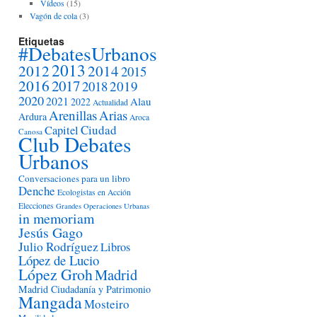
Vídeos
(15)
Vagón de cola
(3)
Etiquetas
#DebatesUrbanos
2013
2012
2014
2015
2016
2017
2018
2019
2020
2021
Alau
2022
Actualidad
Arenillas
Arias
Ardura
Aroca
Ciudad
Capitel
Canosa
Club Debates
Urbanos
Conversaciones para un libro
Denche
Ecologistas en Acción
Elecciones
Grandes Operaciones Urbanas
in memoriam
Jesús Gago
Julio Rodríguez
Libros
López de Lucio
López Groh
Madrid
Madrid Ciudadanía y Patrimonio
Mangada
Mosteiro