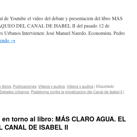
U
nal de Youtube el vídeo del debate y presentación del libro MÁS
UEO DEL CANAL DE ISABEL II del pasado 12 de
tes Urbanos Intervienen: José Manuel Naredo. Economista. Pedro
yendo
→
 libros
,
Publicaciones
,
Vídeos y audios
,
Vídeos y audios
|
Etiquetado
 Debates Urbanos
,
Plataforma contra la privatizacion del Canal de Isabel II
|
e en torno al libro: MÁS CLARO AGUA. EL
 CANAL DE ISABEL II
U