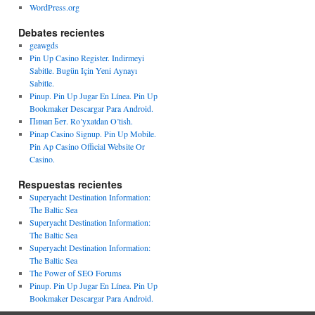
WordPress.org
Debates recientes
geawgds
Pin Up Casino Register. Indirmeyi
Sabitle. Bugün Için Yeni Aynayı
Sabitle.
Pinup. Pin Up Jugar En Línea. Pin Up
Bookmaker Descargar Para Android.
Пинап Бет. Ro’yxatdan O’tish.
Pinap Casino Signup. Pin Up Mobile.
Pin Ap Casino Official Website Or
Casino.
Respuestas recientes
Superyacht Destination Information:
The Baltic Sea
Superyacht Destination Information:
The Baltic Sea
Superyacht Destination Information:
The Baltic Sea
The Power of SEO Forums
Pinup. Pin Up Jugar En Línea. Pin Up
Bookmaker Descargar Para Android.