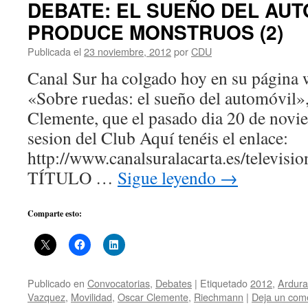
DEBATE: EL SUEÑO DEL AU
PRODUCE MONSTRUOS (2)
Publicada el
23 noviembre, 2012
por
CDU
Canal Sur ha colgado hoy en su página 
«Sobre ruedas: el sueño del automóvil»,
Clemente, que el pasado dia 20 de novi
sesion del Club Aquí tenéis el enlace:
http://www.canalsuralacarta.es/televis
TÍTULO …
Sigue leyendo
→
Comparte esto:
Publicado en
Convocatorias
,
Debates
|
Etiquetado
2012
,
Ardura
Vazquez
,
Movilidad
,
Oscar Clemente
,
Riechmann
|
Deja un com