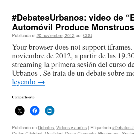
#DebatesUrbanos: video de “E
Automóvil Produce Monstruos
Publicada el
20 noviembre, 2012
por
CDU
Your browser does not support iframes.
noviembre de 2012, a partir de las 19.3
streaming la primera sesión del curso d
Urbanos . Se trata de un debate sobre 
leyendo
→
Comparte esto:
Publicado en
Debates
,
Vídeos y audios
|
Etiquetado
#DebatesU
Carlos Cristobal
,
Movilidad
,
Oscar Clemente
,
Riechmann
,
Sosten