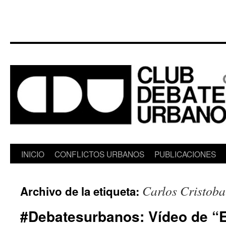
Saltar
INICIO
CONFLICTOS URBANOS
PUBLICACIONES
al
Carlos Cristoba
Archivo de la etiqueta:
contenido
#Debatesurbanos: Vídeo de “E