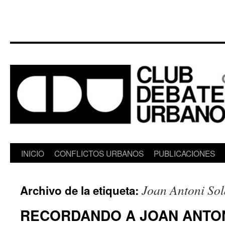
Saltar
INICIO
CONFLICTOS URBANOS
PUBLICACIONES
al
Joan Antoni So
Archivo de la etiqueta:
contenido
RECORDANDO A JOAN ANTON