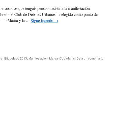
 vosotros que tengais pensado asistir a la manifestación
ebrero, el Club de Debates Urbanos ha elegido como punto de
ntonio Maura y la …
Sigue leyendo
→
és
|
Etiquetado
2013
,
Manifestacion
,
Marea ICudadana
|
Deja un comentario