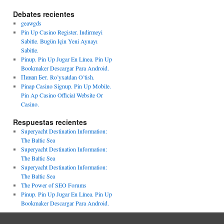
Debates recientes
geawgds
Pin Up Casino Register. Indirmeyi
Sabitle. Bugün Için Yeni Aynayı
Sabitle.
Pinup. Pin Up Jugar En Línea. Pin Up
Bookmaker Descargar Para Android.
Пинап Бет. Ro’yxatdan O’tish.
Pinap Casino Signup. Pin Up Mobile.
Pin Ap Casino Official Website Or
Casino.
Respuestas recientes
Superyacht Destination Information:
The Baltic Sea
Superyacht Destination Information:
The Baltic Sea
Superyacht Destination Information:
The Baltic Sea
The Power of SEO Forums
Pinup. Pin Up Jugar En Línea. Pin Up
Bookmaker Descargar Para Android.