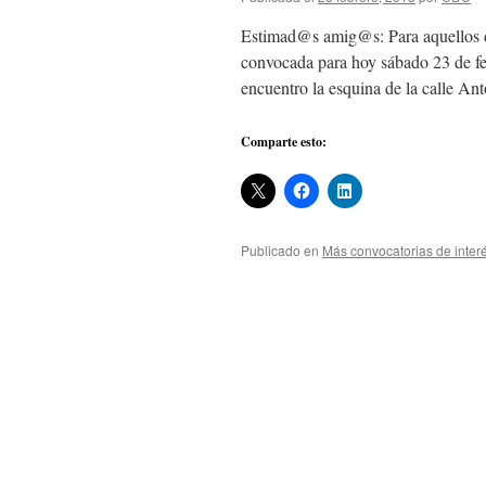
Estimad@s amig@s: Para aquellos de
convocada para hoy sábado 23 de f
encuentro la esquina de la calle A
Comparte esto:
Publicado en
Más convocatorias de inter