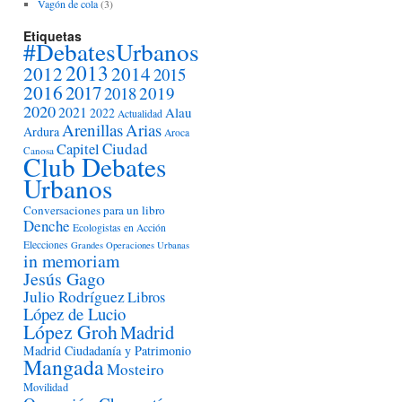
Vagón de cola
(3)
Etiquetas
#DebatesUrbanos
2013
2012
2014
2015
2016
2017
2018
2019
2020
2021
Alau
2022
Actualidad
Arenillas
Arias
Ardura
Aroca
Ciudad
Capitel
Canosa
Club Debates
Urbanos
Conversaciones para un libro
Denche
Ecologistas en Acción
Elecciones
Grandes Operaciones Urbanas
in memoriam
Jesús Gago
Julio Rodríguez
Libros
López de Lucio
López Groh
Madrid
Madrid Ciudadanía y Patrimonio
Mangada
Mosteiro
Movilidad