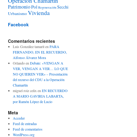
Operación Chamartín
Patrimonio
Pol
Secchi
Regeneración
Vivienda
Urbanismo
Facebook
Comentarios recientes
Luis González tamarit
en
PARA
FERNANDO, EN EL RECUERDO,
Alfonso Álvarez Mora
Orlando
en
Debate: «VENGAN A
VER, VENGAN A VER… LO QUE
NO QUIEREN VER» – Presentación
del recurso del CDU a la Operación
Chamartín
miguel roiz celix
en
EN RECUERDO
A MARIO GAVIRIA LABARTA,
por Ramón López de Lucio
Meta
Acceder
Feed de entradas
Feed de comentarios
WordPress.org