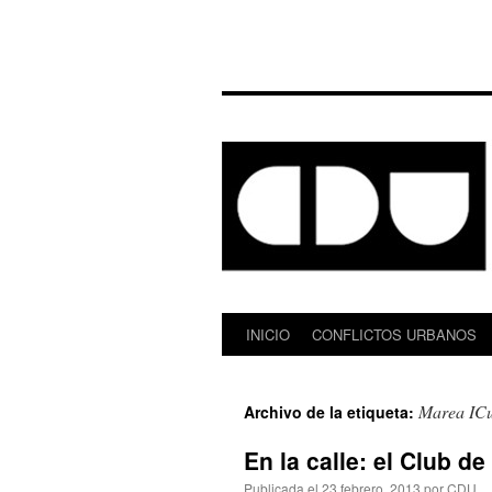
INICIO
CONFLICTOS URBANOS
Saltar
al
Marea IC
Archivo de la etiqueta:
contenido
En la calle: el Club 
Publicada el
23 febrero, 2013
por
CDU