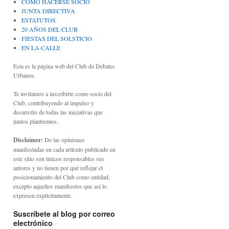
CÓMO HACERSE SOCIO
JUNTA DIRECTIVA
ESTATUTOS
20 AÑOS DEL CLUB
FIESTAS DEL SOLSTICIO
EN LA CALLE
Esta es la página web del Club de Debates
Urbanos.
Te invitamos a inscribirte como socio del
Club, contribuyendo al impulso y
desarrollo de todas las iniciativas que
juntos planteemos.
Disclaimer:
De las opiniones
manifestadas en cada artículo publicado en
este sitio son únicos responsables sus
autores y no tienen por qué reflejar el
posicionamiento del Club como entidad,
excepto aquellos manifiestos que así lo
expresen explícitamente.
Suscríbete al blog por correo
electrónico