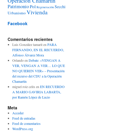
Operación Chamartín
Patrimonio
Pol
Secchi
Regeneración
Vivienda
Urbanismo
Facebook
Comentarios recientes
Luis González tamarit
en
PARA
FERNANDO, EN EL RECUERDO,
Alfonso Álvarez Mora
Orlando
en
Debate: «VENGAN A
VER, VENGAN A VER… LO QUE
NO QUIEREN VER» – Presentación
del recurso del CDU a la Operación
Chamartín
miguel roiz celix
en
EN RECUERDO
A MARIO GAVIRIA LABARTA,
por Ramón López de Lucio
Meta
Acceder
Feed de entradas
Feed de comentarios
WordPress.org