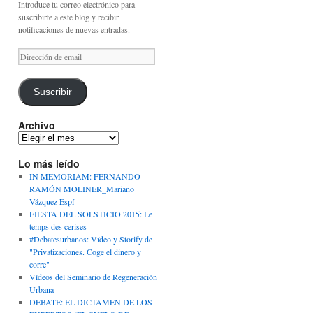
Introduce tu correo electrónico para
suscribirte a este blog y recibir
notificaciones de nuevas entradas.
Dirección
de
email
Suscribir
Archivo
Archivo
Lo más leído
IN MEMORIAM: FERNANDO
RAMÓN MOLINER_Mariano
Vázquez Espí
FIESTA DEL SOLSTICIO 2015: Le
temps des cerises
#Debatesurbanos: Vídeo y Storify de
"Privatizaciones. Coge el dinero y
corre"
Vídeos del Seminario de Regeneración
Urbana
DEBATE: EL DICTAMEN DE LOS