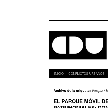
INICIO
CONFLICTOS URBANOS
Saltar
al
Parque Mó
Archivo de la etiqueta:
contenido
EL PARQUE MÓVIL D
PATRIMONIALES: DO