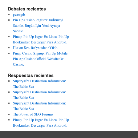
Debates recientes
geawgds
Pin Up Casino Register. Indirmeyi
Sabitle. Bugün Için Yeni Aynayı
Sabitle.
Pinup. Pin Up Jugar En Línea. Pin Up
Bookmaker Descargar Para Android.
Пинап Бет. Ro’yxatdan O’tish.
Pinap Casino Signup. Pin Up Mobile.
Pin Ap Casino Official Website Or
Casino.
Respuestas recientes
Superyacht Destination Information:
The Baltic Sea
Superyacht Destination Information:
The Baltic Sea
Superyacht Destination Information:
The Baltic Sea
The Power of SEO Forums
Pinup. Pin Up Jugar En Línea. Pin Up
Bookmaker Descargar Para Android.