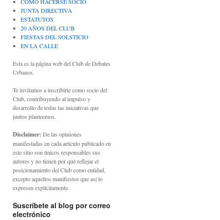
CÓMO HACERSE SOCIO
JUNTA DIRECTIVA
ESTATUTOS
20 AÑOS DEL CLUB
FIESTAS DEL SOLSTICIO
EN LA CALLE
Esta es la página web del Club de Debates
Urbanos.
Te invitamos a inscribirte como socio del
Club, contribuyendo al impulso y
desarrollo de todas las iniciativas que
juntos planteemos.
Disclaimer:
De las opiniones
manifestadas en cada artículo publicado en
este sitio son únicos responsables sus
autores y no tienen por qué reflejar el
posicionamiento del Club como entidad,
excepto aquellos manifiestos que así lo
expresen explícitamente.
Suscríbete al blog por correo
electrónico