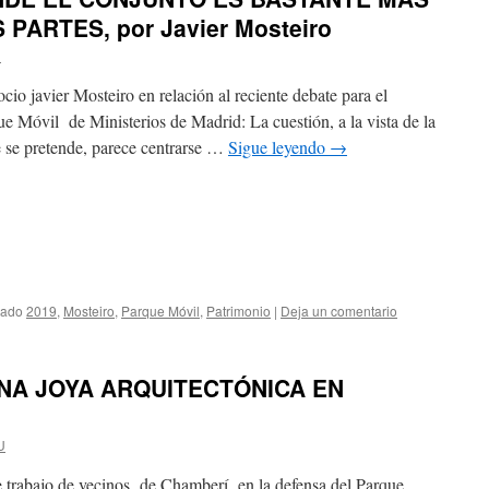
PARTES, por Javier Mosteiro
U
cio javier Mosteiro en relación al reciente debate para el
e Móvil de Ministerios de Madrid: La cuestión, a la vista de la
e se pretende, parece centrarse …
Sigue leyendo
→
tado
2019
,
Mosteiro
,
Parque Móvil
,
Patrimonio
|
Deja un comentario
UNA JOYA ARQUITECTÓNICA EN
U
 trabajo de vecinos de Chamberí en la defensa del Parque