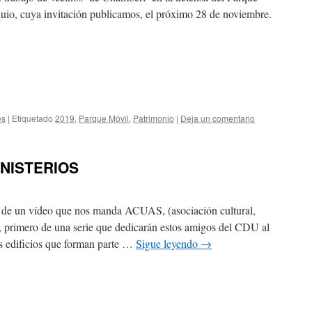
quio, cuya invitación publicamos, el próximo 28 de noviembre.
és
|
Etiquetado
2019
,
Parque Móvil
,
Patrimonio
|
Deja un comentario
NISTERIOS
ce de un vídeo que nos manda ACUAS, (asociación cultural,
, primero de una serie que dedicarán estos amigos del CDU al
os edificios que forman parte …
Sigue leyendo
→