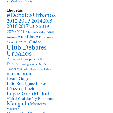
Vagón de cola
(3)
Etiquetas
#DebatesUrbanos
2013
2012
2014
2015
2016
2017
2018
2019
2020
2021
Alau
2022
Actualidad
Arenillas
Arias
Ardura
Aroca
Ciudad
Capitel
Canosa
Club Debates
Urbanos
Conversaciones para un libro
Denche
Ecologistas en Acción
Elecciones
Grandes Operaciones Urbanas
in memoriam
Jesús Gago
Julio Rodríguez
Libros
López de Lucio
López Groh
Madrid
Madrid Ciudadanía y Patrimonio
Mangada
Mosteiro
Movilidad