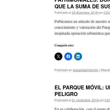
QUE LA SUMA DE SUS 
Publicada el
23 diciembre, 2019
por
CD
Publicamos un artículo de nuestro so
conocimiento y valoración del Parqu
inopinada operación urbanística qu
Comparte esto:
Publicado en
Actualidad/Opinión
|
Etique
EL PARQUE MÓVIL: 
PELIGRO
Publicada el
21 noviembre, 2019
por
CD
En su colaboración con el grupo de