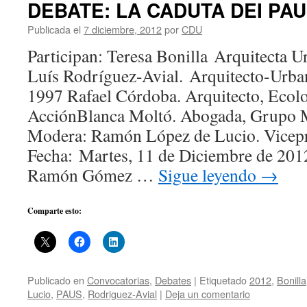
DEBATE: LA CADUTA DEI PA
Publicada el
7 diciembre, 2012
por
CDU
Participan: Teresa Bonilla Arquitecta 
Luís Rodríguez-Avial. Arquitecto-Urba
1997 Rafael Córdoba. Arquitecto, Ecolo
AcciónBlanca Moltó. Abogada, Grupo 
Modera: Ramón López de Lucio. Vicep
Fecha: Martes, 11 de Diciembre de 2012
Ramón Gómez …
Sigue leyendo
→
Comparte esto:
Publicado en
Convocatorias
,
Debates
|
Etiquetado
2012
,
Bonilla
Lucio
,
PAUS
,
Rodriguez-Avial
|
Deja un comentario