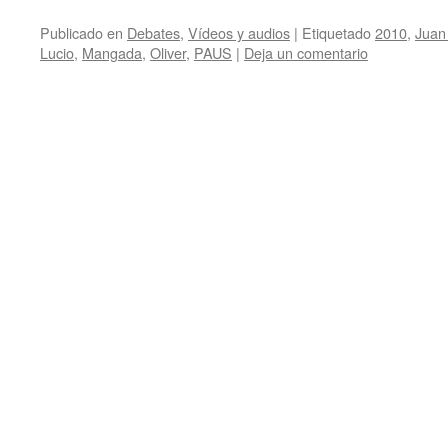
Publicado en
Debates
,
Vídeos y audios
|
Etiquetado
2010
,
Juan
Lucio
,
Mangada
,
Oliver
,
PAUS
|
Deja un comentario