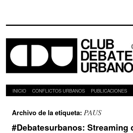
Saltar
INICIO
CONFLICTOS URBANOS
PUBLICACIONES
al
PAUS
Archivo de la etiqueta:
contenido
#Debatesurbanos: Streaming 