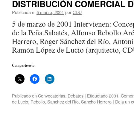
DISTRIBUCIÓN COMERCIAL D
Publicada el
5 marzo, 2001
por
CDU
5 de marzo de 2001 Intervienen: Conce
de la Peña Sabatés, Alfonso Rebollo Ar
Herrero, Roger Sánchez del Río, Anton
Ramón López de Lucio (arquitecto, C
Comparte esto:
Publicado en
Convocatorias
,
Debates
|
Etiquetado
2001
,
Comer
de Lucio
,
Rebollo
,
Sanchez del Río
,
Sancho Herrero
|
Deja un c