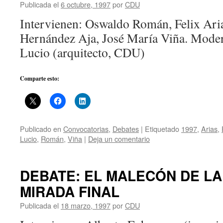
Publicada el
6 octubre, 1997
por
CDU
Intervienen: Oswaldo Román, Felix Ari
Hernández Aja, José María Viña. Mode
Lucio (arquitecto, CDU)
Comparte esto:
Publicado en
Convocatorias
,
Debates
|
Etiquetado
1997
,
Arias
,
Lucio
,
Román
,
Viña
|
Deja un comentario
DEBATE: EL MALECÓN DE LA
MIRADA FINAL
Publicada el
18 marzo, 1997
por
CDU