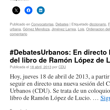
Publicado en
Convocatorias
,
Debates
|
Etiquetado
diccionario
,
F
urbana
,
Gómez Mendoza
,
Jiménez Larrea
,
Lois
,
Ordenacion del 
comentario
#DebatesUrbanos: En directo 
del libro de Ramón López de 
Publicada el
18 abril, 2013
por
CDU
Hoy, jueves 18 de abril de 2013, a partir
seguir en directo una nueva sesión del 
Urbanos (CDU). Se trata de un coloquio
libro de Ramón López de Lucio. …
Sig