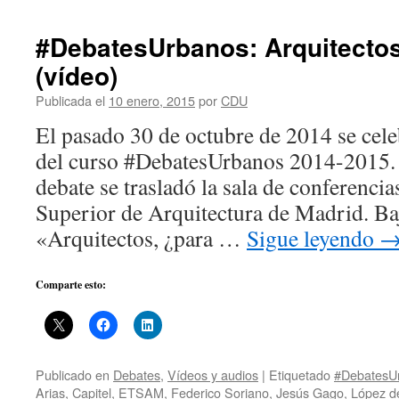
#DebatesUrbanos: Arquitectos
(vídeo)
Publicada el
10 enero, 2015
por
CDU
El pasado 30 de octubre de 2014 se cele
del curso #DebatesUrbanos 2014-2015. 
debate se trasladó la sala de conferencia
Superior de Arquitectura de Madrid. Baj
«Arquitectos, ¿para …
Sigue leyendo
Comparte esto:
Publicado en
Debates
,
Vídeos y audios
|
Etiquetado
#DebatesU
Arias
,
Capitel
,
ETSAM
,
Federico Soriano
,
Jesús Gago
,
López d