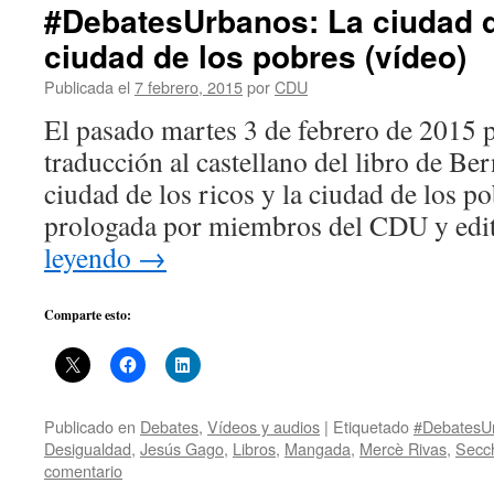
#DebatesUrbanos: La ciudad de
ciudad de los pobres (vídeo)
Publicada el
7 febrero, 2015
por
CDU
El pasado martes 3 de febrero de 2015 
traducción al castellano del libro de Be
ciudad de los ricos y la ciudad de los po
prologada por miembros del CDU y ed
leyendo
→
Comparte esto:
Publicado en
Debates
,
Vídeos y audios
|
Etiquetado
#DebatesU
Desigualdad
,
Jesús Gago
,
Libros
,
Mangada
,
Mercè Rivas
,
Secc
comentario