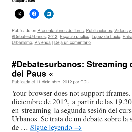
Comparte esto:
Publicado en
Presentaciones de libros
,
Publicaciones
,
Vídeos y
#DebatesUrbanos
,
2013
,
Espacio publico
,
López de Lucio
,
Pais
Urbanismo
,
Vivienda
|
Deja un comentario
#Debatesurbanos: Streaming 
dei Paus «
Publicada el
11 diciembre, 2012
por
CDU
Your browser does not support iframes.
diciembre de 2012, a partir de las 19.30
en streaming la segunda sesión del cur
Urbanos. Se trata de un debate sobre la 
de …
Sigue leyendo
→