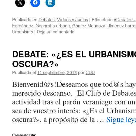
Publicado en
Debates
,
Vídeos y audios
|
Etiquetado
#DebatesU
Fernández
,
Geografía urbana
,
Gómez Mendoza
,
Jiménez Larre
Urbanismo
|
Deja un comentario
DEBATE: «¿ES EL URBANISM
OSCURA?»
Publicada el
11 septiembre, 2013
por
CDU
Bienvenid@s!Deseamos que tod@s hayái
merecido descanso. El Club de Debate
actividad tras el parón veraniego con u
sea de vuestro interés: «¿Es el Urbanis
oscura?», a propósito de la …
Sigue le
Comparte esto: