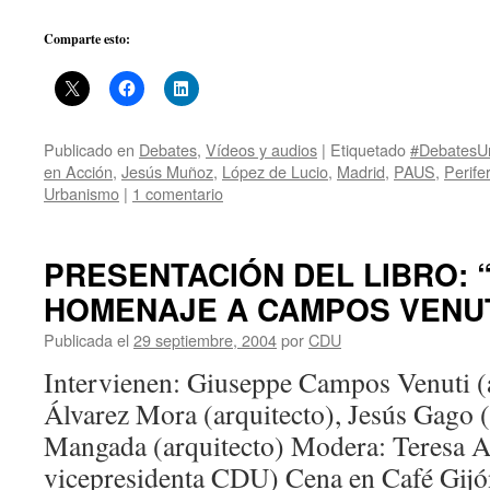
Comparte esto:
Publicado en
Debates
,
Vídeos y audios
|
Etiquetado
#DebatesU
en Acción
,
Jesús Muñoz
,
López de Lucio
,
Madrid
,
PAUS
,
Perifer
Urbanismo
|
1 comentario
PRESENTACIÓN DEL LIBRO: 
HOMENAJE A CAMPOS VENUT
Publicada el
29 septiembre, 2004
por
CDU
Intervienen: Giuseppe Campos Venuti (a
Álvarez Mora (arquitecto), Jesús Gago 
Mangada (arquitecto) Modera: Teresa Are
vicepresidenta CDU) Cena en Café Gijó