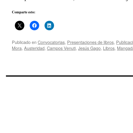
Comparte esto:
Publicado en
Convocatorias
,
Presentaciones de libros
,
Publicac
Mora
,
Austeridad
,
Campos Venuti
,
Jesús Gago
,
Libros
,
Mangad