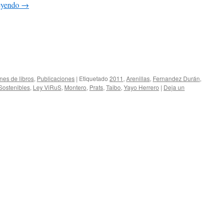
leyendo
→
nes de libros
,
Publicaciones
|
Etiquetado
2011
,
Arenillas
,
Fernandez Durán
,
Sostenibles
,
Ley ViRuS
,
Montero
,
Prats
,
Taibo
,
Yayo Herrero
|
Deja un