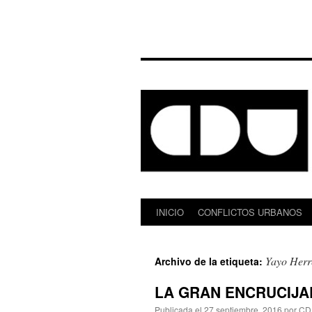
INICIO
CONFLICTOS URBANOS
Saltar
al
Yayo Herr
Archivo de la etiqueta:
contenido
LA GRAN ENCRUCIJADA
Publicada el
27 septiembre, 2016
por
CD