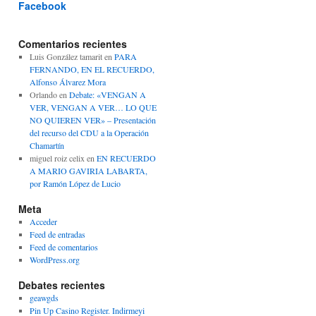
Facebook
Comentarios recientes
Luis González tamarit
en
PARA
FERNANDO, EN EL RECUERDO,
Alfonso Álvarez Mora
Orlando
en
Debate: «VENGAN A
VER, VENGAN A VER… LO QUE
NO QUIEREN VER» – Presentación
del recurso del CDU a la Operación
Chamartín
miguel roiz celix
en
EN RECUERDO
A MARIO GAVIRIA LABARTA,
por Ramón López de Lucio
Meta
Acceder
Feed de entradas
Feed de comentarios
WordPress.org
Debates recientes
geawgds
Pin Up Casino Register. Indirmeyi