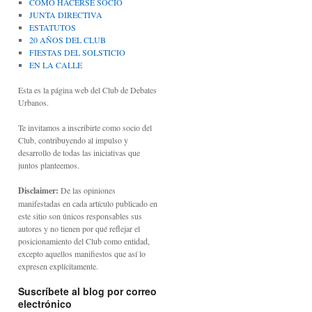
CÓMO HACERSE SOCIO
JUNTA DIRECTIVA
ESTATUTOS
20 AÑOS DEL CLUB
FIESTAS DEL SOLSTICIO
EN LA CALLE
Esta es la página web del Club de Debates
Urbanos.
Te invitamos a inscribirte como socio del
Club, contribuyendo al impulso y
desarrollo de todas las iniciativas que
juntos planteemos.
Disclaimer:
De las opiniones
manifestadas en cada artículo publicado en
este sitio son únicos responsables sus
autores y no tienen por qué reflejar el
posicionamiento del Club como entidad,
excepto aquellos manifiestos que así lo
expresen explícitamente.
Suscríbete al blog por correo
electrónico