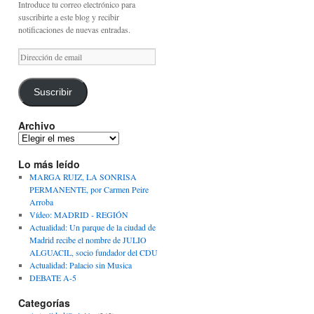
Introduce tu correo electrónico para
suscribirte a este blog y recibir
notificaciones de nuevas entradas.
Dirección
de
email
Suscribir
Archivo
Archivo
Lo más leído
MARGA RUIZ, LA SONRISA
PERMANENTE, por Carmen Peire
Arroba
Vídeo: MADRID - REGIÓN
Actualidad: Un parque de la ciudad de
Madrid recibe el nombre de JULIO
ALGUACIL, socio fundador del CDU
Actualidad: Palacio sin Musica
DEBATE A-5
Categorías