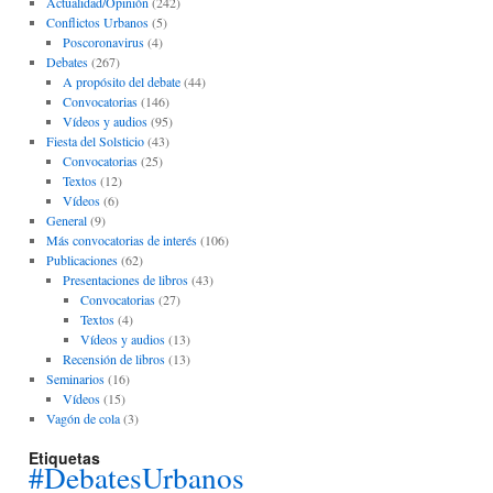
Actualidad/Opinión
(242)
Conflictos Urbanos
(5)
Poscoronavirus
(4)
Debates
(267)
A propósito del debate
(44)
Convocatorias
(146)
Vídeos y audios
(95)
Fiesta del Solsticio
(43)
Convocatorias
(25)
Textos
(12)
Vídeos
(6)
General
(9)
Más convocatorias de interés
(106)
Publicaciones
(62)
Presentaciones de libros
(43)
Convocatorias
(27)
Textos
(4)
Vídeos y audios
(13)
Recensión de libros
(13)
Seminarios
(16)
Vídeos
(15)
Vagón de cola
(3)
Etiquetas
#DebatesUrbanos