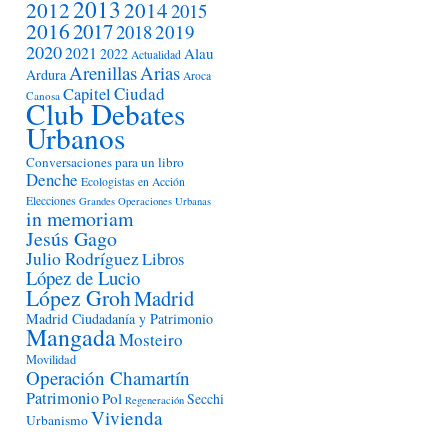
2013
2012
2014
2015
2016
2017
2018
2019
2020
2021
Alau
2022
Actualidad
Arenillas
Arias
Ardura
Aroca
Ciudad
Capitel
Canosa
Club Debates
Urbanos
Conversaciones para un libro
Denche
Ecologistas en Acción
Elecciones
Grandes Operaciones Urbanas
in memoriam
Jesús Gago
Julio Rodríguez
Libros
López de Lucio
López Groh
Madrid
Madrid Ciudadanía y Patrimonio
Mangada
Mosteiro
Movilidad
Operación Chamartín
Patrimonio
Pol
Secchi
Regeneración
Vivienda
Urbanismo