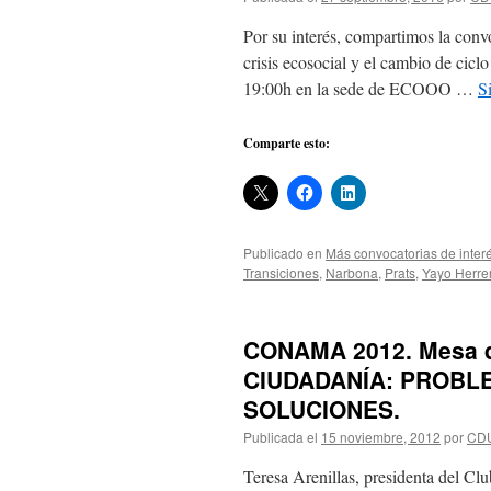
Por su interés, compartimos la convo
crisis ecosocial y el cambio de cicl
19:00h en la sede de ECOOO …
S
Comparte esto:
Publicado en
Más convocatorias de inter
Transiciones
,
Narbona
,
Prats
,
Yayo Herre
CONAMA 2012. Mesa d
CIUDADANÍA: PROBLE
SOLUCIONES.
Publicada el
15 noviembre, 2012
por
CD
Teresa Arenillas, presidenta del Cl