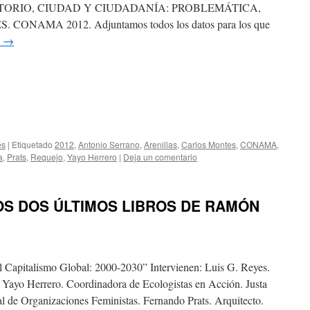
 TERRITORIO, CIUDAD Y CIUDADANÍA: PROBLEMÁTICA,
ONAMA 2012. Adjuntamos todos los datos para los que
o
→
és
|
Etiquetado
2012
,
Antonio Serrano
,
Arenillas
,
Carlos Montes
,
CONAMA
,
a
,
Prats
,
Requejo
,
Yayo Herrero
|
Deja un comentario
OS DOS ÚLTIMOS LIBROS DE RAMÓN
 Capitalismo Global: 2000-2030” Intervienen: Luis G. Reyes.
 Yayo Herrero. Coordinadora de Ecologistas en Acción. Justa
l de Organizaciones Feministas. Fernando Prats. Arquitecto.