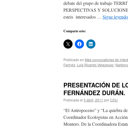
debate del grupo de trabajo
PERSPECTIVAS Y SOLUCIONES. C
esteis interesados …
Sigue leyend
Comparte esto:
Publicado en
Más convocatorias de inter
Farinós
,
Luis Ricardo Velazquez
,
Narbon
PRESENTACIÓN DE L
FERNÁNDEZ DURÁN.
Publicada el
5 abril, 2011
por
CDU
“El Antropoceno” y “La quiebra del
Coordinador Ecologistas en Acción
Montero. De la Coordinadora Estata