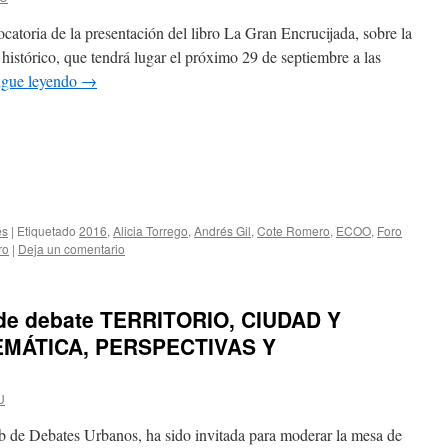
catoria de la presentación del libro La Gran Encrucijada, sobre la
o histórico, que tendrá lugar el próximo 29 de septiembre a las
igue leyendo
→
és
|
Etiquetado
2016
,
Alicia Torrego
,
Andrés Gil
,
Cote Romero
,
ECOO
,
Foro
ro
|
Deja un comentario
e debate TERRITORIO, CIUDAD Y
MÁTICA, PERSPECTIVAS Y
U
ub de Debates Urbanos, ha sido invitada para moderar la mesa de