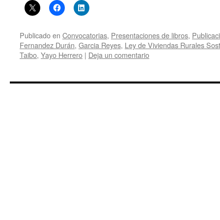
Publicado en
Convocatorias
,
Presentaciones de libros
,
Publicac
Fernandez Durán
,
Garcia Reyes
,
Ley de Viviendas Rurales Sost
Taibo
,
Yayo Herrero
|
Deja un comentario