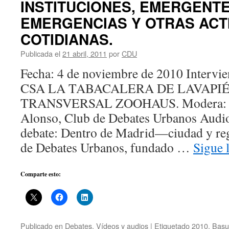
INSTITUCIONES, EMERGENTE
EMERGENCIAS Y OTRAS ACT
COTIDIANAS.
Publicada el
21 abril, 2011
por
CDU
Fecha: 4 de noviembre de 2010 Inte
CSA LA TABACALERA DE LAVAPIÉ
TRANSVERSAL ZOOHAUS. Modera: Fe
Alonso, Club de Debates Urbanos Audio
debate: Dentro de Madrid—ciudad y r
de Debates Urbanos, fundado …
Sigue 
Comparte esto:
Publicado en
Debates
,
Vídeos y audios
|
Etiquetado
2010
,
Basu