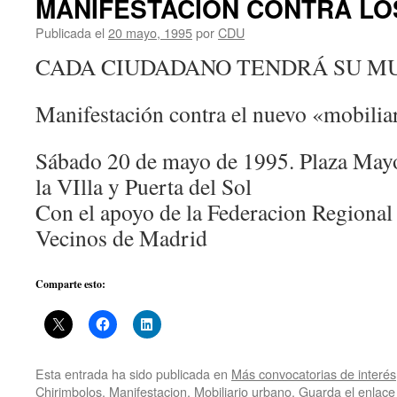
MANIFESTACIÓN CONTRA LO
Publicada el
20 mayo, 1995
por
CDU
CADA CIUDADANO TENDRÁ SU M
Manifestación contra el nuevo «mobilia
Sábado 20 de mayo de 1995. Plaza Mayor
la VIlla y Puerta del Sol
Con el apoyo de la Federacion Regional
Vecinos de Madrid
Comparte esto:
Esta entrada ha sido publicada en
Más convocatorias de interés
Chirimbolos
,
Manifestacion
,
Mobiliario urbano
. Guarda el
enlace