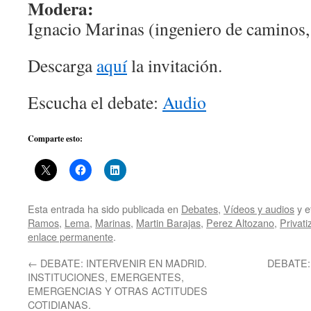
Modera:
Ignacio Marinas (ingeniero de caminos,
Descarga
aquí
la invitación.
Escucha el debate:
Audio
Comparte esto:
Esta entrada ha sido publicada en
Debates
,
Vídeos y audios
y e
Ramos
,
Lema
,
Marinas
,
Martin Barajas
,
Perez Altozano
,
Privati
enlace permanente
.
←
DEBATE: INTERVENIR EN MADRID.
DEBATE:
INSTITUCIONES, EMERGENTES,
EMERGENCIAS Y OTRAS ACTITUDES
COTIDIANAS.