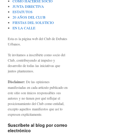
CÓMO HACERSE SOCIO
JUNTA DIRECTIVA
ESTATUTOS
20 AÑOS DEL CLUB
FIESTAS DEL SOLSTICIO
EN LA CALLE
Esta es la página web del Club de Debates
Urbanos.
Te invitamos a inscribirte como socio del
Club, contribuyendo al impulso y
desarrollo de todas las iniciativas que
juntos planteemos.
Disclaimer:
De las opiniones
manifestadas en cada artículo publicado en
este sitio son únicos responsables sus
autores y no tienen por qué reflejar el
posicionamiento del Club como entidad,
excepto aquellos manifiestos que así lo
expresen explícitamente.
Suscríbete al blog por correo
electrónico