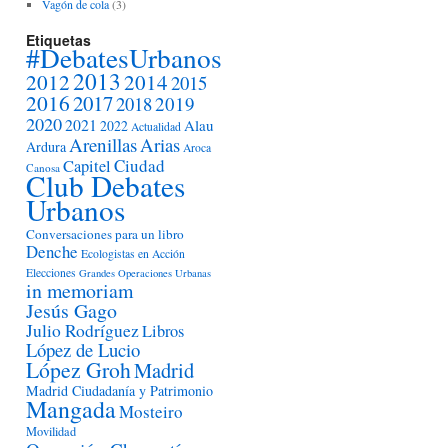
Vagón de cola
(3)
Etiquetas
#DebatesUrbanos
2013
2012
2014
2015
2016
2017
2018
2019
2020
2021
Alau
2022
Actualidad
Arenillas
Arias
Ardura
Aroca
Ciudad
Capitel
Canosa
Club Debates
Urbanos
Conversaciones para un libro
Denche
Ecologistas en Acción
Elecciones
Grandes Operaciones Urbanas
in memoriam
Jesús Gago
Julio Rodríguez
Libros
López de Lucio
López Groh
Madrid
Madrid Ciudadanía y Patrimonio
Mangada
Mosteiro
Movilidad