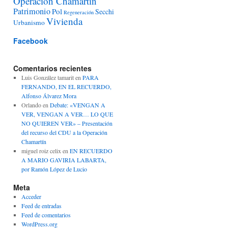
Operación Chamartín
Patrimonio
Pol
Secchi
Regeneración
Vivienda
Urbanismo
Facebook
Comentarios recientes
Luis González tamarit
en
PARA
FERNANDO, EN EL RECUERDO,
Alfonso Álvarez Mora
Orlando
en
Debate: «VENGAN A
VER, VENGAN A VER… LO QUE
NO QUIEREN VER» – Presentación
del recurso del CDU a la Operación
Chamartín
miguel roiz celix
en
EN RECUERDO
A MARIO GAVIRIA LABARTA,
por Ramón López de Lucio
Meta
Acceder
Feed de entradas
Feed de comentarios
WordPress.org