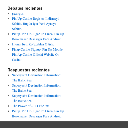
Debates recientes
geawgds
Pin Up Casino Register. Indirmeyi
Sabitle. Bugün Için Yeni Aynayı
Sabitle.
Pinup. Pin Up Jugar En Línea. Pin Up
Bookmaker Descargar Para Android.
Пинап Бет. Ro’yxatdan O’tish.
Pinap Casino Signup. Pin Up Mobile.
Pin Ap Casino Official Website Or
Casino.
Respuestas recientes
Superyacht Destination Information:
The Baltic Sea
Superyacht Destination Information:
The Baltic Sea
Superyacht Destination Information:
The Baltic Sea
The Power of SEO Forums
Pinup. Pin Up Jugar En Línea. Pin Up
Bookmaker Descargar Para Android.